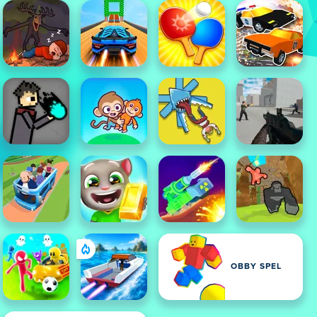
OBBY SPEL