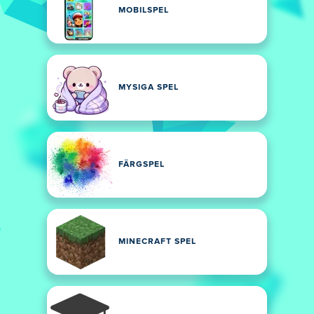
MOBILSPEL
MYSIGA SPEL
FÄRGSPEL
MINECRAFT SPEL