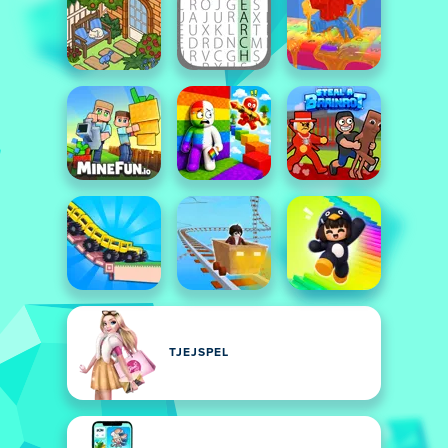
TJEJSPEL