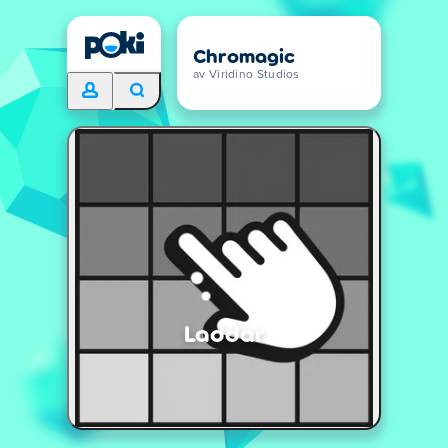
Chromagic
av Viridino Studios
Laddar