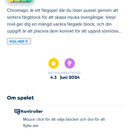
Chromagic är ett färgspel där du löser pussel genom att
sortera färgblock för att skapa mjuka övergångar. Varje
nivå ger dig en mängd vackra färgade block, och din
uppgift är att placera dem korrekt för att uppnå sömlösa...
VISA MER
Chromagic är ett färgspel där du löser pussel genom att
sortera färgblock för att skapa mjuka övergångar. Varje
nivå ger dig en mängd vackra färgade block, och din
uppgift är att placera dem korrekt för att uppnå sömlösa
BETYG
UPPDATERAD
färggradienter. Med varje pussel du löser kommer du att
4.3
juni 2024
avslöja en fantastisk bild tillsammans med roliga fakta. Är
du redo att göra något fantastiskt chromagic?
Om spelet
Hur spelar man Chromagic?
Kontroller
Klicka för att markera blocket och dra för att flytta runt
Mouse click för att välja blocket och dra för att
Vem skapade Chromagic?
flytta det.