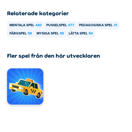
Relaterade kategorier
MENTALA SPEL
440
PUSSELSPEL
477
PEDAGOGISKA SPEL
31
FÄRGSPEL
58
MYSIGA SPEL
95
LÄTTA SPEL
84
Fler spel från den här utvecklaren