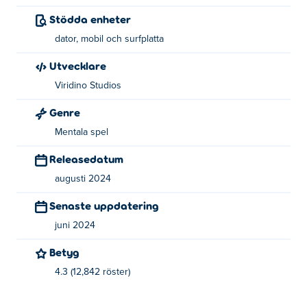
Stödda enheter
Chromagic är skapad av Viridino Studios. Spela deras
andra spel på Poki:
Skiddy Taxi
!
dator, mobil och surfplatta
Utvecklare
Hur kan jag spela Chromagic gratis?
Viridino Studios
Du kan spela Chromagic gratis på Poki.
Genre
Kan jag spela Chromagic på mobila enheter
Mentala spel
och stationära enheter?
Releasedatum
Chromagic kan spelas på din dator och mobila enheter
augusti 2024
som telefoner och surfplattor.
Senaste uppdatering
juni 2024
Betyg
4.3 (12,842 röster)