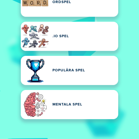
ORDSPEL
.IO SPEL
POPULÄRA SPEL
MENTALA SPEL