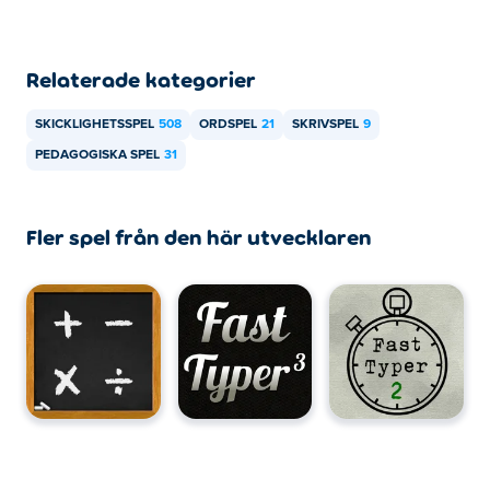
Relaterade kategorier
SKICKLIGHETSSPEL
508
ORDSPEL
21
SKRIVSPEL
9
PEDAGOGISKA SPEL
31
Fler spel från den här utvecklaren