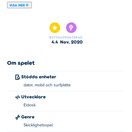
VISA MER
Här kan du spela Fast Typer 3. Fast Typer 3 är ett av våra
utvalda Skicklighetsspel.
BETYG
UPPDATERAD
4.4
nov. 2020
Om spelet
Stödda enheter
dator, mobil och surfplatta
Utvecklare
Eidosk
Genre
Skicklighetsspel