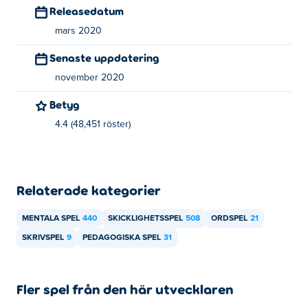
Releasedatum
mars 2020
Senaste uppdatering
november 2020
Betyg
4.4 (48,451 röster)
Relaterade kategorier
MENTALA SPEL
440
SKICKLIGHETSSPEL
508
ORDSPEL
21
SKRIVSPEL
9
PEDAGOGISKA SPEL
31
Fler spel från den här utvecklaren