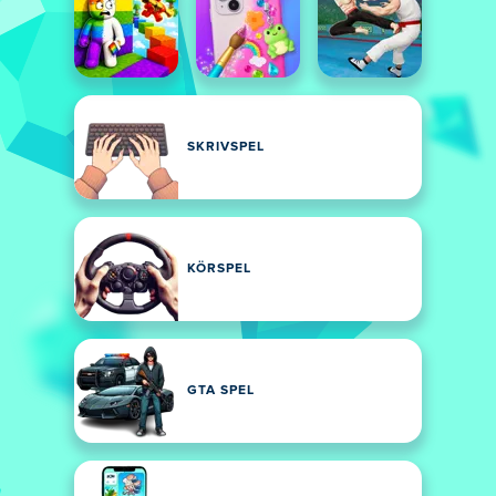
SKRIVSPEL
KÖRSPEL
GTA SPEL