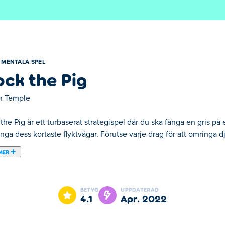
MENTALA SPEL
ock the Pig
n Temple
the Pig är ett turbaserat strategispel där du ska fånga en gris på
änga dess kortaste flyktvägar. Förutse varje drag för att omringa 
MER
ig är ett av våra utvalda Mentala spel.
BETYG
UPPDATERAD
4.1
apr. 2022