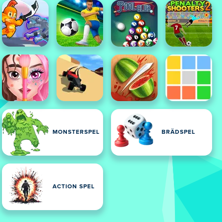
MONSTERSPEL
BRÄDSPEL
ACTION SPEL