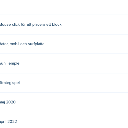
Mouse click för att placera ett block.
dator, mobil och surfplatta
Sun Temple
Strategispel
maj 2020
april 2022