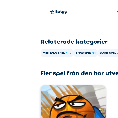
Betyg
Relaterade kategorier
MENTALA SPEL
440
BRÄDSPEL
61
DJUR SPEL
Fler spel från den här utv