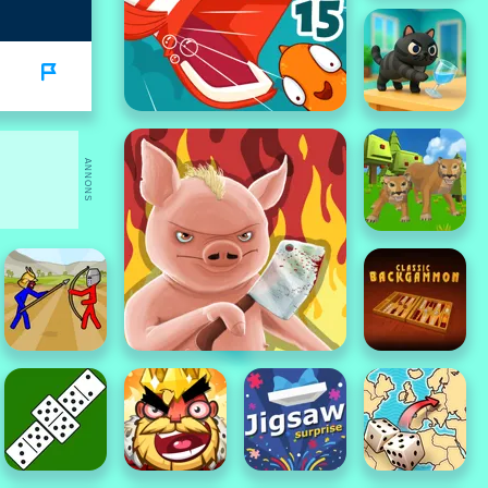
ANNONS