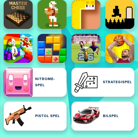
NITROME-
STRATEGISPEL
SPEL
PISTOL SPEL
BILSPEL