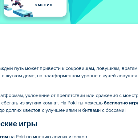
УМЕНИЯ
аждый путь может привести к сокровищам, ловушкам, врагам
я в жутком доме, на платформенном уровне с кучей ловушек
тформам, уклонение от препятствий или сражения с монстр
 сбегать из жутких комнат. На Poki ты можешь
бесплатно игр
 до долгих квестов с улучшениями и битвами с боссами!
ские игры
нгом
на Poki по мнению других игроков.