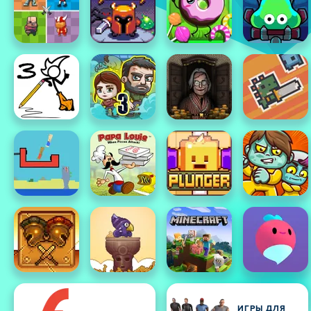
ИГРЫ ДЛЯ