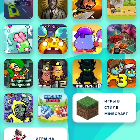
ИГРЫ В
СТИЛЕ
MINECRAFT
ИГРЫ НА