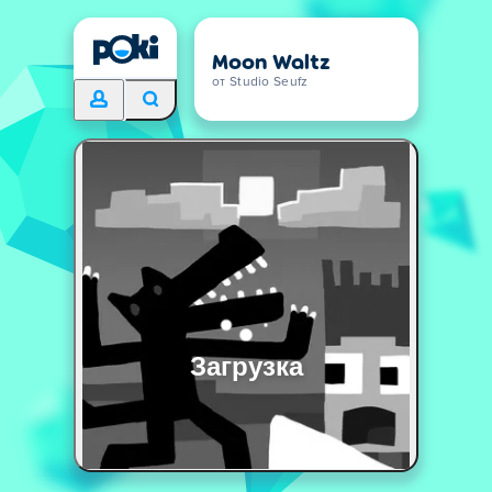
Moon Waltz
от Studio Seufz
Загрузка