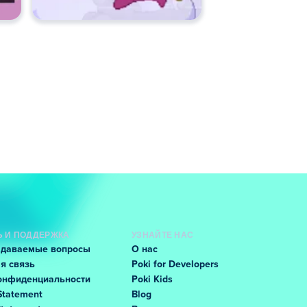
 И ПОДДЕРЖКА
УЗНАЙТЕ НАС
адаваемые вопросы
О нас
я связь
Poki for Developers
онфиденциальности
Poki Kids
Statement
Blog