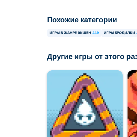
Похожие категории
ИГРЫ В ЖАНРЕ ЭКШЕН
449
ИГРЫ БРОДИЛКИ
Другие игры от этого р