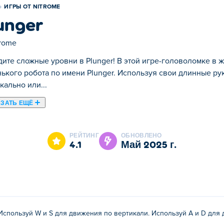
ИГРЫ ОТ NITROME
unger
trome
ите сложные уровни в Plunger! В этой игре-головоломке в ж
ького робота по имени Plunger. Используя свои длинные рук
кально или...
ЗАТЬ ЕЩЁ
этой игре-головоломке в жанре экшн от Nitrome вы играете з
 может двигаться только вертикально или горизонтально. С 
РЕЙТИНГ
ОБНОВЛЕНО
я через множество различных препятствий и врагов. На каж
4.1
май 2025 г.
 открыть выход! В игре 24 разных уровня — сможете ли вы пр
ения по вертикали.
ения по горизонтали.
Используй W и S для движения по вертикали. Используй A и D для 