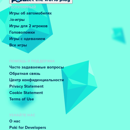
ПОПУЛЯРНЫЙ
Игры об автомобилях
.io-игры
Игры для 2 игроков
Головоломки
Игры с одеванием
Все игры
ПОМОЩЬ И ПОДДЕРЖКА
Часто задаваемые вопросы
Обратная связь
Центр конфиденциальности
Privacy Statement
Cookie Statement
Terms of Use
УЗНАЙТЕ НАС
О нас
Poki for Developers