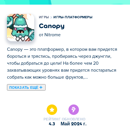
ИГРЫ
ИГРЫ-ПЛАТФОРМЕРЫ
Canopy
от
Nitrome
Canopy — это платформер, в котором вам придется
бороться и трястись, пробираясь через джунгли,
чтобы добраться до цели! На более чем 20
захватывающих уровнях вам придется постараться
собрать как можно больше фруктов,...
ПОКАЗАТЬ ЕЩЁ
Canopy — это платформер, в котором вам придется
бороться и трястись, пробираясь через джунгли,
чтобы добраться до цели! На более чем 20
захватывающих уровнях вам придется постараться
РЕЙТИНГ
ОБНОВЛЕНО
собрать как можно больше фруктов, не задев жуков и
4.3
май 2024 г.
не упав с деревьев. Эта классическая флэш-игра