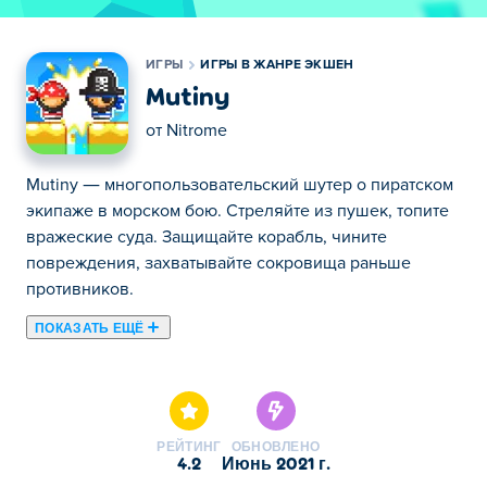
ИГРЫ
ИГРЫ В ЖАНРЕ ЭКШЕН
Mutiny
от
Nitrome
Mutiny — многопользовательский шутер о пиратском
экипаже в морском бою. Стреляйте из пушек, топите
вражеские суда. Защищайте корабль, чините
повреждения, захватывайте сокровища раньше
противников.
ПОКАЗАТЬ ЕЩЁ
Здесь можно сыграть в Mutiny. Mutiny это одна наших
лучших игр из категории Игры в жанре экшен.
РЕЙТИНГ
ОБНОВЛЕНО
4.2
июнь 2021 г.