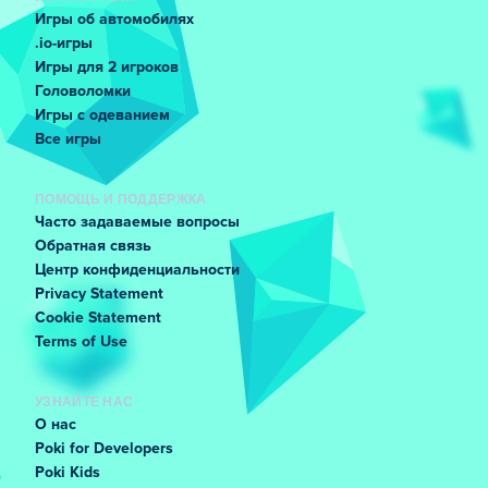
Игры об автомобилях
.io-игры
Игры для 2 игроков
Головоломки
Игры с одеванием
Все игры
ПОМОЩЬ И ПОДДЕРЖКА
Часто задаваемые вопросы
Обратная связь
Центр конфиденциальности
Privacy Statement
Cookie Statement
Terms of Use
УЗНАЙТЕ НАС
О нас
Poki for Developers
Poki Kids