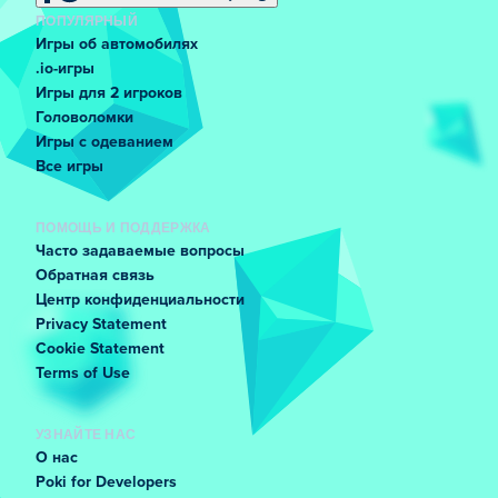
ПОПУЛЯРНЫЙ
Игры об автомобилях
.io-игры
Игры для 2 игроков
Головоломки
Игры с одеванием
Все игры
ПОМОЩЬ И ПОДДЕРЖКА
Часто задаваемые вопросы
Обратная связь
Центр конфиденциальности
Privacy Statement
Cookie Statement
Terms of Use
УЗНАЙТЕ НАС
О нас
Poki for Developers