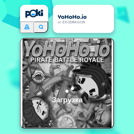
YoHoHo.io
от EXODRAGON
Загрузка