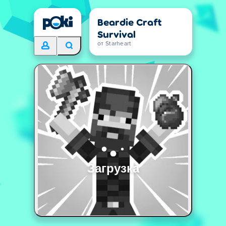
Beardie Craft
Survival
от Starheart
Загрузка