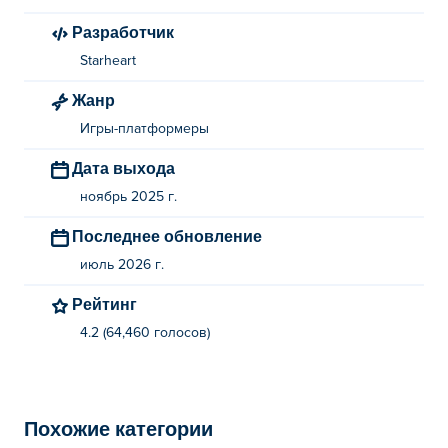
перемещения.
Разработчик
Кто создал Beardie Craft Survival?
Starheart
Beardie Craft Survival создана компанией Starheart. Это
Жанр
их первая игра на Poki!
Игры-платформеры
Как можно бесплатно поиграть в Beardie
Дата выхода
Craft Survival?
ноябрь 2025 г.
Вы можете играть в Beardie Craft Survival бесплатно на
Последнее обновление
Poki.
июль 2026 г.
Могу ли я играть в Beardie Craft Survival на
Рейтинг
мобильных устройствах и компьютере?
4.2 (64,460 голосов)
В Beardie Craft Survival можно играть на компьютере и
мобильных устройствах, таких как телефоны и
планшеты.
Похожие категории