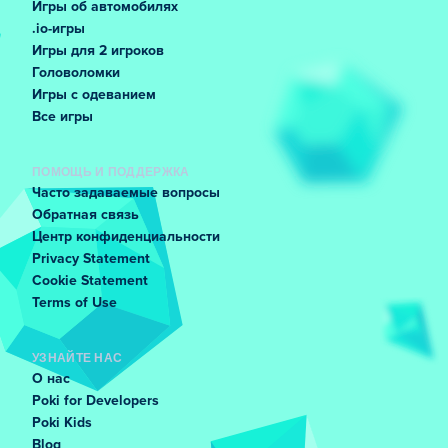
Игры об автомобилях
.io-игры
Игры для 2 игроков
Головоломки
Игры с одеванием
Все игры
ПОМОЩЬ И ПОДДЕРЖКА
Часто задаваемые вопросы
Обратная связь
Центр конфиденциальности
Privacy Statement
Cookie Statement
Terms of Use
УЗНАЙТЕ НАС
О нас
Poki for Developers
Poki Kids
Blog