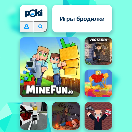
Игры бродилки