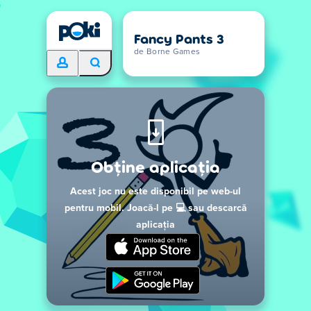
Fancy Pants 3
de Borne Games
Obține aplicația
Acest joc nu este disponibil pe web-ul
pentru mobil. Joacă-l pe 💻 sau descarcă
aplicația