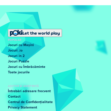
Let the world play
POPULAR
Jocuri cu Mașini
Jocuri .io
Jocuri in 2
Jocuri Puzzle
Jocuri cu Îmbrăcăminte
Toate jocurile
AJUTOR ȘI ASISTENȚĂ
Întrebări adresare frecvent
Contact
Centrul de Confidențialitate
Privacy Statement