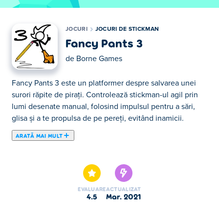
JOCURI
JOCURI DE STICKMAN
Fancy Pants 3
de
Borne Games
Fancy Pants 3 este un platformer despre salvarea unei
surori răpite de pirați. Controlează stickman-ul agil prin
lumi desenate manual, folosind impulsul pentru a sări,
glisa și a te propulsa de pe pereți, evitând inamicii.
ARATĂ MAI MULT
Aici poţi juca Fancy Pants 3. Fancy Pants 3 face parte din
lista de Jocuri de Stickman oferite.
EVALUARE
ACTUALIZAT
4.5
mar. 2021