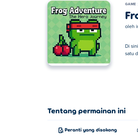
GAME
Fr
oleh
Di si
satu 
Di sini anda boleh bermain Frog Adventu
pilihan kami.
Tentang permainan ini
Peranti yang disokong