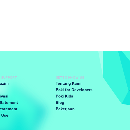
D SUPPORT
GET TO KNOW US
Lazim
Tentang Kami
Poki for Developers
ivasi
Poki Kids
Statement
Blog
Statement
Pekerjaan
f Use