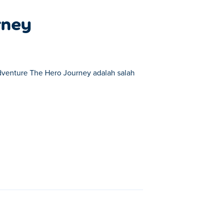
rney
dventure The Hero Journey adalah salah
salah satu daripada Game Pengembaraan