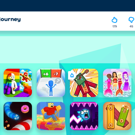
Journey
179
45