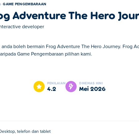
GAME PENGEMBARAAN
og Adventure The Hero Jou
interactive developer
ni anda boleh bermain Frog Adventure The Hero Journey. Frog A
daripada Game Pengembaraan pilihan kami.
re The Hero Journey. Frog Adventure The Hero Journey adalah 
PENILAIAN
DIKEMAS KINI
4.2
Mei 2026
Desktop, telefon dan tablet