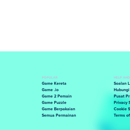
POPULAR
HELP AN
Game Kereta
Soalan 
Game .io
Hubungi
Game 2 Pemain
Pusat Pr
Game Puzzle
Privacy 
Game Berpakaian
Cookie 
Semua Permainan
Terms o