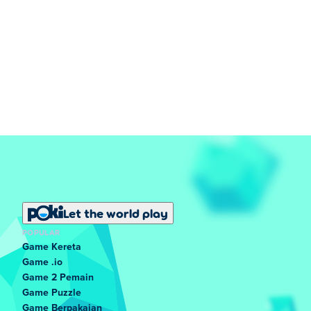
Let the world play
POPULAR
Game Kereta
Game .io
Game 2 Pemain
Game Puzzle
Game Berpakaian