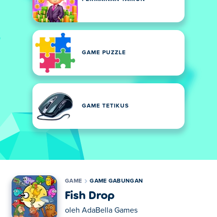
GAME PUZZLE
GAME TETIKUS
GAME
GAME GABUNGAN
Fish Drop
oleh
AdaBella Games