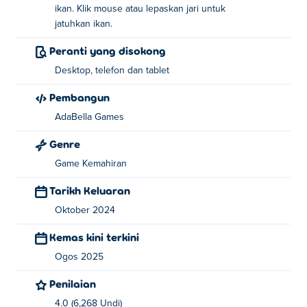
ikan. Klik mouse atau lepaskan jari untuk
Gerakkan Ikan: Seret jari anda untuk menggerakkan ikan,
jatuhkan ikan.
atau seret dengan tetikus. Jatuhkan Ikan: Lepaskan jari
anda untuk menjatuhkannya ke dalam cawan, atau klik
Peranti yang disokong
kiri untuk melepaskan.
Desktop, telefon dan tablet
Siapa yang mencipta Fish Drop?
Pembangun
AdaBella Games
Fish Drop dicipta oleh AdaBella Games. Ini adalah
perlawanan pertama mereka di Poki!
Genre
Game Kemahiran
Bagaimanakah saya boleh bermain Fish Drop
secara percuma?
Tarikh Keluaran
Oktober 2024
Anda boleh bermain Fish Drop secara percuma di Poki.
Kemas kini terkini
Bolehkah saya bermain Fish Drop pada peranti
mudah alih dan desktop?
Ogos 2025
Penilaian
Fish Drop boleh dimainkan pada komputer dan peranti
mudah alih anda seperti telefon dan tablet.
4.0 (6,268 Undi)