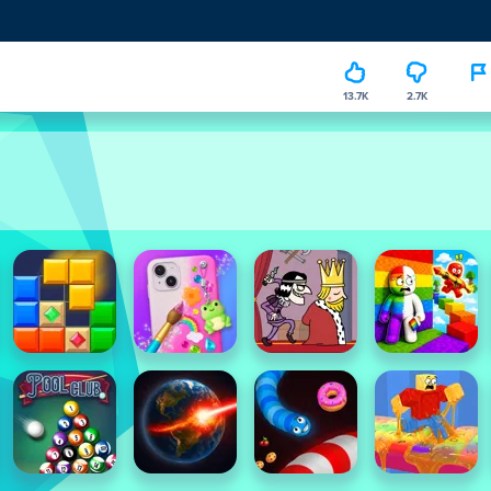
13.7K
2.7K