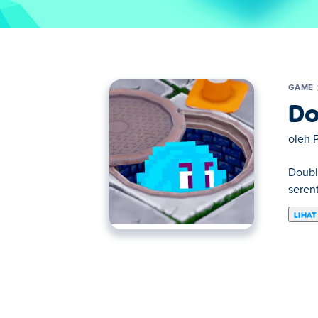
GAME
Do
oleh
P
Doubl
serent
LIHAT
Di sini anda boleh bermain Double Dodger