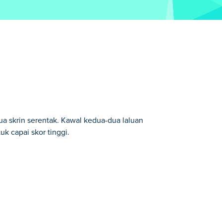
a skrin serentak. Kawal kedua-dua laluan
uk capai skor tinggi.
ilihan kami.