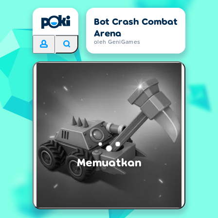
Bot Crash Combat
Arena
oleh GeniGames
Memuatkan