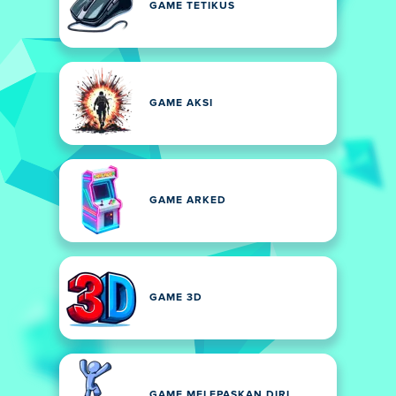
GAME TETIKUS
GAME AKSI
GAME ARKED
GAME 3D
GAME MELEPASKAN DIRI