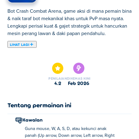
Bot Crash Combat Arena, game aksi di mana pemain bina
& naik taraf bot mekanikal khas untuk PvP masa nyata.
Lengkapi perisai kuat & gajet strategik untuk hancurkan
mesin perang lawan & daki papan pendahulu.
LIHAT LAGI
Masuki zon perang robot terunggul dalam Bot Crash,
tempat anda membina, menaik taraf dan merosakkan bot
tersuai anda dalam pertempuran PvP masa nyata yang
eksplosif! Pilih daripada senjata yang berkuasa, perisai
PENILAIAN
DIKEMAS KINI
yang lasak dan gajet strategik untuk mencipta mesin
4.2
Feb 2026
pertempuran terunggul. Bersaing di arena yang penuh
aksi, dapatkan ganjaran dan panjat papan pendahulu
global. Sama ada anda seorang pejuang taktikal atau
Tentang permainan ini
pejuang tulen, setiap perlawanan adalah ujian kemahiran
dan strategi. Bersedialah untuk merosakkan, bertembung
Kawalan
dan menakluki arena dalam permainan pertempuran
Guna mouse, W, A, S, D, atau kekunci anak
robot beroktan tinggi ini!
panah (Up arrow, Down arrow, Left arrow, Right