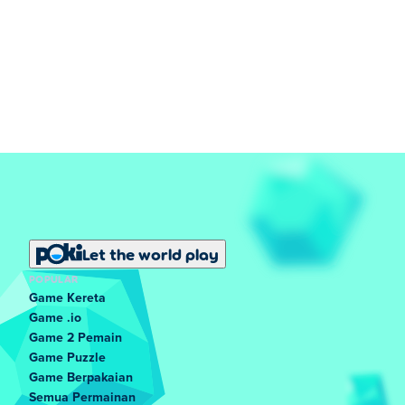
Let the world play
POPULAR
Game Kereta
Game .io
Game 2 Pemain
Game Puzzle
Game Berpakaian
Semua Permainan