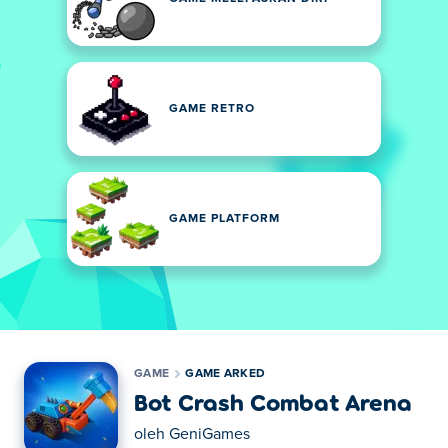
GAME RETRO
GAME PLATFORM
GAME
GAME ARKED
Bot Crash Combat Arena
oleh
GeniGames