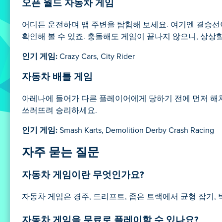
오픈 월드 자동차 게임
어디든 운전하며 맵 주변을 탐험해 보세요. 여기엔 결승선
확인해 볼 수 있죠. 충돌해도 게임이 끝나지 않으니, 상상할
인기 게임:
Crazy Cars, City Rider
자동차 배틀 게임
아레나에 들어가 다른 플레이어에게 당하기 전에 먼저 해치
쓰러뜨려 승리하세요.
인기 게임:
Smash Karts, Demolition Derby Crash Racing
자주 묻는 질문
자동차 게임이란 무엇인가요?
자동차 게임은 경주, 드리프트, 좁은 트랙에서 균형 잡기, 
자동차 게임을 무료로 플레이할 수 있나요?