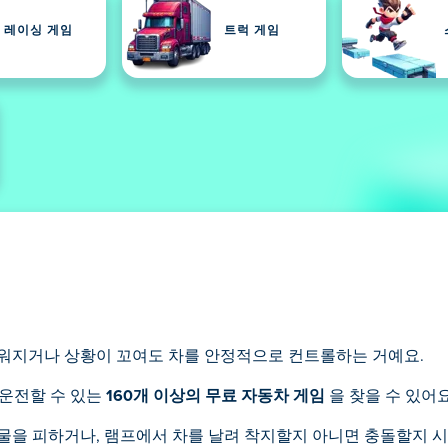
레이싱 게임
트럭 게임
려워지거나 상황이 꼬여도 차를 안정적으로 컨트롤하는 거예요.
 운전할 수 있는
160개 이상의 무료 자동차 게임
을 찾을 수 있어요
물을 피하거나, 램프에서 차를 날려 착지할지 아니면 충돌할지 시