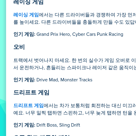
레이싱 게임
레이싱 게임
에서는 다른 드라이버들과 경쟁하여 가장 먼저
를 높이세요. 다른 드라이버들을 충돌하게 만들 수도 있답니
인기 게임:
Grand Prix Hero, Cyber Cars Punk Racing
오비
트랙에서 벗어나지 마세요. 한 번의 실수가 게임 오버로 
서 운전하거나, 흔들리는 스파이크나 레이저 같은 움직이
인기 게임:
Drive Mad, Monster Tracks
드리프트 게임
드리프트 게임
에서는 차가 보통처럼 회전하는 대신 미끄러
예요. 너무 일찍 탭하면 스핀하고, 너무 늦게 탭하면 턴을 
인기 게임:
Drift Boss, Sling Drift