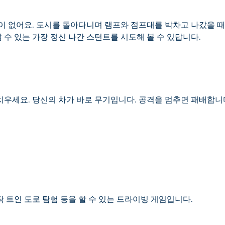
이 없어요. 도시를 돌아다니며 램프와 점프대를 박차고 나갔을 
 수 있는 가장 정신 나간 스턴트를 시도해 볼 수 있답니다.
우세요. 당신의 차가 바로 무기입니다. 공격을 멈추면 패배합니
탁 트인 도로 탐험 등을 할 수 있는 드라이빙 게임입니다.