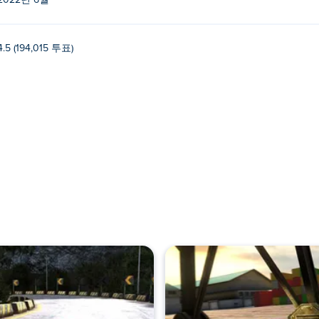
2022년 6월
4.5 (194,015 투표)