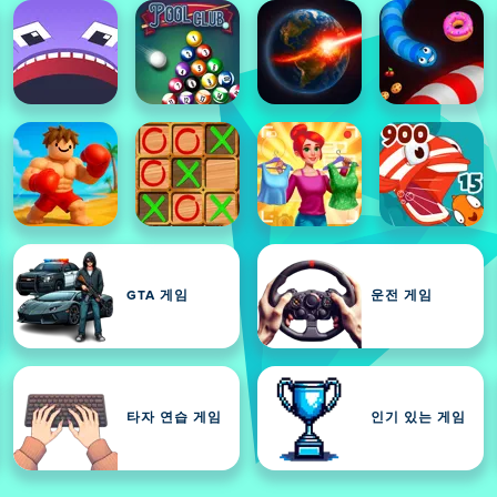
GTA 게임
운전 게임
타자 연습 게임
인기 있는 게임