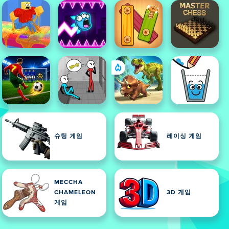
슈팅 게임
레이싱 게임
MECCHA
CHAMELEON
3D 게임
게임