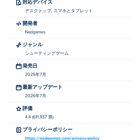
対応デバイス
メニュー: タブ
デスクトップ, スマホとタブレット
Combat Online 2 を作成したのは何ですか?
開発者
Nadgames
Combat Online 2はNadGamesによって開発されまし
た。他のゲームもぜひプレイしてみてください。 Poki
ジャンル
(ポキ)：
Bomber Royale
、
PixWars 2
、
Rebels Clash
、
シューティングゲーム
Combat Reloaded
、
Combat Reloaded 2
そして
Combat
発売日
Online
！
2025年7月
Combat Online 2を無料でプレイするにはどう
すればいいですか?
最新アップデート
2026年7月
Combat Online 2は、Pokiで無料でプレイできます。
評価
Combat Online 2 はモバイル デバイスとデス
4.4 (611,937 票)
クトップでプレイできますか?
プライバシーポリシー
Combat Online 2 は、コンピューター、携帯電話、タブ
https://nadgames.com/privacy-policy