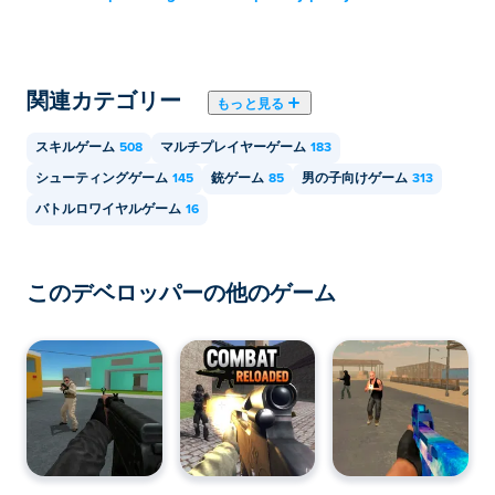
レットなどのモバイル デバイスでプレイできます。
Combat Online 2を友達と一緒にプレイできま
すか?
関連カテゴリー
もっと見る
はい！Combat Online 2はマルチプレイヤーゲームなの
スキルゲーム
508
マルチプレイヤーゲーム
183
で、オンラインで友達とプレイできます！
シューティングゲーム
145
銃ゲーム
85
男の子向けゲーム
313
バトルロワイヤルゲーム
16
このデベロッパーの他のゲーム