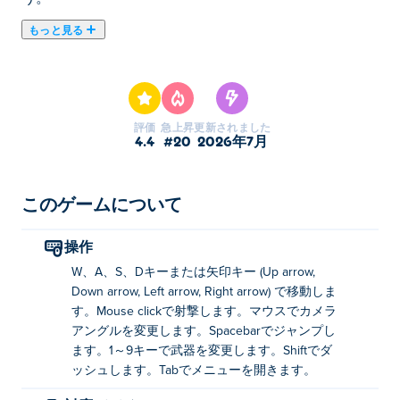
もっと見る
Combat Online 2は、ノンストップアクションと白熱の
バトルを画面いっぱいに楽しめるマルチプレイヤーFPS
です！多彩なマップとモードでハイペースなガンファイ
トを繰り広げましょう。接近戦でもチームプレイでも、
評価
急上昇
更新されました
いつでも楽しいゲームがあなたを待っています。ロック
4.4
#20
2026年7月
オン、ロード、そして戦場を制覇しましょう！
Combat Online 2 をプレイするには？
このゲームについて
移動: WASDまたは矢印キー
操作
射撃：左クリック
W、A、S、Dキーまたは矢印キー (Up arrow,
Down arrow, Left arrow, Right arrow) で移動しま
カメラ: マウスを使ってカメラの角度を変えます
す。Mouse clickで射撃します。マウスでカメラ
ジャンプ：スペースバー
アングルを変更します。Spacebarでジャンプし
ます。1～9キーで武器を変更します。Shiftでダ
武器の変更: 1～9の数字キー
ッシュします。Tabでメニューを開きます。
スプリント：シフト