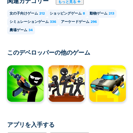
関連カテゴリー
もっと見る
するにはどうすればよいですか?
女の子向けゲーム
212
ショッピングゲーム
8
動物ゲーム
213
カメラが焦点を合わせたスポットに注目してください。
シミュレーションゲーム
336
アーケードゲーム
296
その場所に通路を建設するのに十分なお金を貯めなけれ
農場ゲーム
34
ばなりません。次の支店を開く資格を得るために、すべ
ての必須の屋台のロックを解除していることを確認して
ください。
このデベロッパーの他のゲーム
Monkey Mart でマートを切り替えるにはどう
すればよいですか?
画面上部のトラックのアイコンをタップして、所有する
ブランチを選択し、ブランチ間を移動します。あるい
は、店の外に出てトラックの横に立ってください。
Monkey Mart でキャラクターをカスタマイズ
できますか?
アプリを入手する
画面上部の帽子アイコンをタップしてショップを閲覧
し、かぶれるクールな帽子をすべてチェックしてくださ