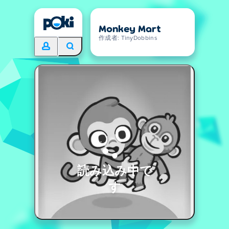
Monkey Mart
作成者: TinyDobbins
読み込み中で
す