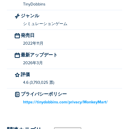
することを忘れないでください!あなたのファーマーズ
TinyDobbins
マーケットを街一番のマーケットにするのに必要なスキ
ジャンル
ルはありますか?
シミュレーションゲーム
モンキーマートの遊び方
発売日
市場を走り回って新鮮な作物を手に入れ、顧客が手に取
2022年11月
れるように通路の横に立って積み上げます。ボタンを押
最新アップデート
す必要はありません。適切な場所に立っている限り、キ
2026年3月
ャラクターがすべての作業を行ってくれます。
評価
移動 - WASD または矢印キー
4.6 (3,793,025 票)
最新のマートとは何ですか？
プライバシーポリシー
Monkey Mart が 3 番目のマートに更新されました。チョ
https://tinydobbins.com/privacy/MonkeyMart/
コレートマフィン、クッキー、アイスクリームを製造・
販売できるようになりました。 🎉
Monkey Mart で新しいマートのロックを解除