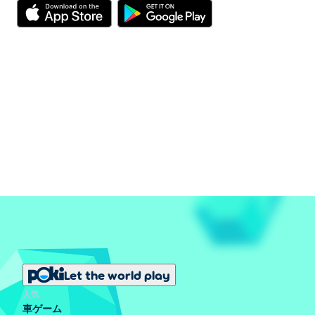
い。
Monkey Mart でもっとお金を稼ぐにはどうす
ればよいですか?
マートをアップグレードすることは、より多くのお金を
稼ぎ、より早く新しいものをアンロックするための最良
の方法です。画面上部の矢印のアイコンをタップして、
アップグレード メニューを表示します。ここでは、次
のような多くの点を改善できます。
プレイヤー: 一度により多くのアイテムを運ぶこ
とができるので、商品を積み重ねる際に効率よ
く作業できます。
アシスタント、農家、動物、シェフ: 彼らがより
生産的に、より速く、より精力的になれるよう
Let the world play
支援します。
人気
家電製品: 機械が製造できる製品の量が増加し、
車ゲーム