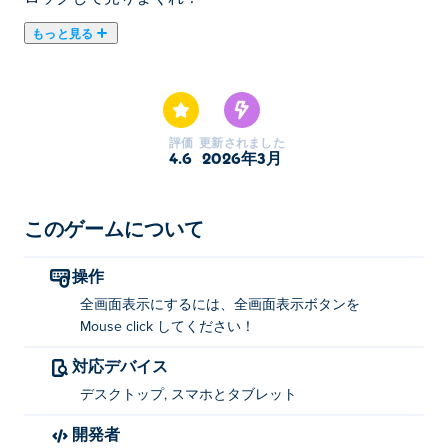
もっと見る
「Monkey Mart」は、スーパーマーケットを担当するか
わいい猿のキャラクターを操作する放置系・経営ゲーム
です。果物を植えたり、農産物を収穫したり、駅から駅
へと移動してスタンドをさまざまな食品で満たします。
評価
更新されました
バナナ、トウモロコシ、卵、ピーナッツ、コーヒー豆、
4.6
2026年3月
チョコレート、小麦などを販売します。顧客はそれらを
手に取り、レジであなたを待ちます。レジの横に立って
お金を受け取るだけです。新しい通路を解放し、新製品
このゲームについて
で市場を成長させると、通路のメンテナンスや他の従業
員を監督するアシスタントを雇うことができます。チョ
操作
コレートバー、コーヒー、ヨーグルト、ポップコーン、
全画面表示にするには、全画面表示ボタンを
ピーナッツバター、マフィン、クッキー、アイスクリー
Mouse click してください！
ムなど、収穫物を使って高度な製品を準備できる家電製
対応デバイス
品も購入できます。キャラクターの管理スキルをアップ
グレードし、新しいワークステーションのロックを解除
デスクトップ, スマホとタブレット
し、スタッフに新しいスキルを教えてください。クール
開発者
な帽子をかぶって、スタイリッシュにマーケットを管理