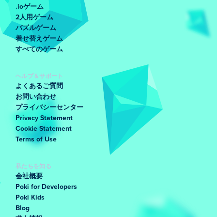
故障しにくくなります。
.ioゲーム
2人用ゲーム
どうすれば顧客からお金を集めることができま
パズルゲーム
すか?
着せ替えゲーム
すべてのゲーム
レジの横に立ってみると、現金が山積みになっているの
がわかります。あなたの猿が自動的にお金を集めます。
ヘルプ＆サポート
よくあるご質問
モンキーマートのシェフは何をしているのです
お問い合わせ
か？
プライバシーセンター
Privacy Statement
シェフは収穫物を処理し、おいしいスナックやペストリ
Cookie Statement
ーを作る責任を負います。
Terms of Use
従業員がモンキー マートで居眠りしてしまう
のはなぜですか?
私たちを知る
会社概要
猿の助手たちは一生懸命働いているのですぐに疲れてし
Poki for Developers
まいます。アップグレード メニューで全体的なモチベ
Poki Kids
Blog
ーションとエネルギーを高めることができます。