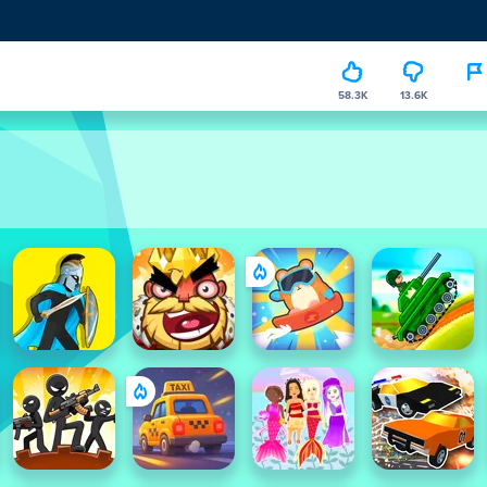
58.3K
13.6K