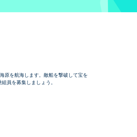
、大海原を航海します。敵船を撃破して宝を
乗組員を募集しましょう。
なって海を征服することを夢見たことがあり
宝物を手に入れましょう。途中で稼いだお
。海の究極の支配者になる準備ができて