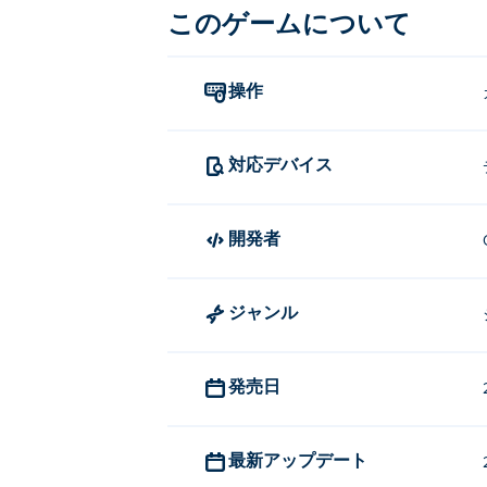
Shipo.ioのプレイ方法?
このゲームについて
カーソルで船を操縦し、クリックして射
操作
Shipo.io を作成したのは誰ですか?
Shipo.io は Onrush Studio に
対応デバイス
Friends
、 そして
Burger Bounty
！
無料でShipo.ioをプレイするに
開発者
Shipo.io は Poki で無料でプレイできま
Shipo.io はモバイル デバイ
ジャンル
Shipo.io は、コンピュータおよび
発売日
最新アップデート