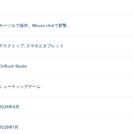
撃します。
カーソルで操作。Mouse clickで射撃。
よって作成されています。で他のゲームをプレイする Poki (ポキ):
Tribals.io
デスクトップ, スマホとタブレット
はどうすればよいですか?
OnRush Studio
す。
スやデスクトップでプレイできますか?
シューティングゲーム
携帯電話やタブレットなどのモバイル デバイスでプレイできます。
2024年4月
2026年1月