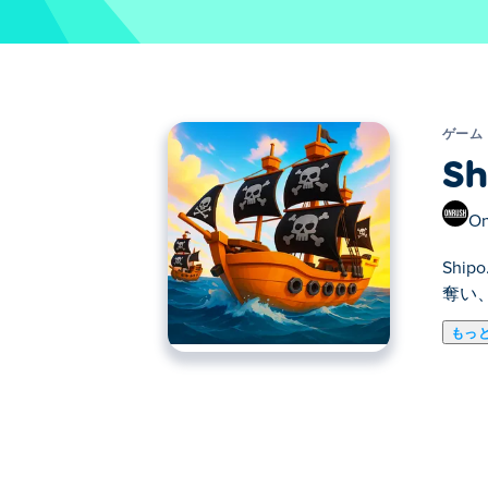
ゲーム
Sh
On
Sh
奪い
もっ
Shipo.io は、自分だけの海賊船を
ますか?今がそれを実現するチャンスで
金で船をアップグレードします。旗をカ
いるのは誰ですか?