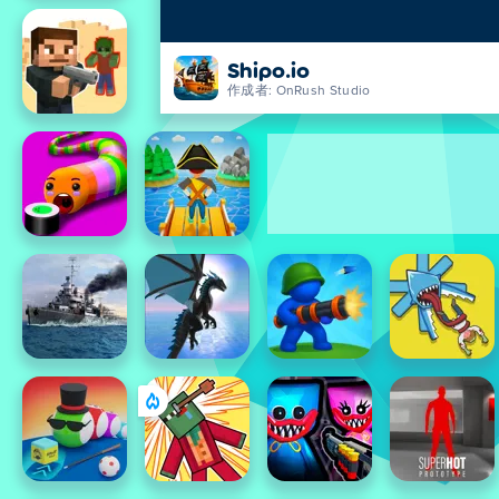
Shipo.io
作成者: OnRush Studio