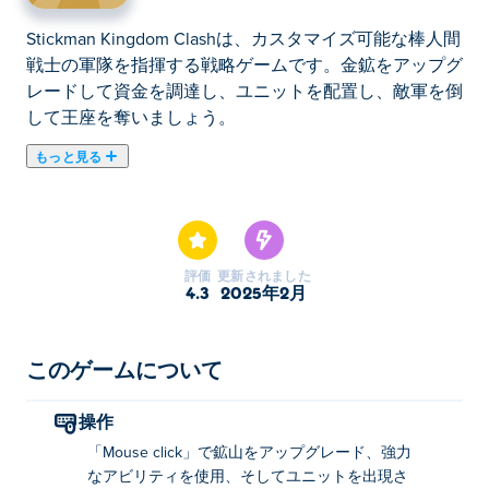
Stickman Kingdom Clashは、カスタマイズ可能な棒人間
戦士の軍隊を指揮する戦略ゲームです。金鉱をアップグ
レードして資金を調達し、ユニットを配置し、敵軍を倒
して王座を奪いましょう。
もっと見る
戦争の太鼓の音が聞こえますか? Stickman Kingdom
Clash は、強力な軍隊を慎重に準備してライバルの王国
を征服するバトル ストラテジー ゲームです。金鉱をア
ップグレードし、戦いの戦略を立て、戦場にユニットを
評価
更新されました
配置し、素晴らしい能力でサポートします。プレイすれ
4.3
2025年2月
ばするほど、バーサーカー、ガンナー、カタパルト、ジ
ャイアントなどのよりエキゾチックなユニットをアンロ
ックできます。さらに、ほぼ無制限のスキンの組み合わ
このゲームについて
せで兵士をカスタマイズできます。壮大なキャンペーン
で王位を獲得する準備はできていますか?
操作
「Mouse click」で鉱山をアップグレード、強力
Stickman Kingdom Clash をプレイするにはど
なアビリティを使用、そしてユニットを出現さ