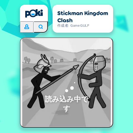
Stickman Kingdom
Clash
作成者: GameGULF
読み込み中で
す