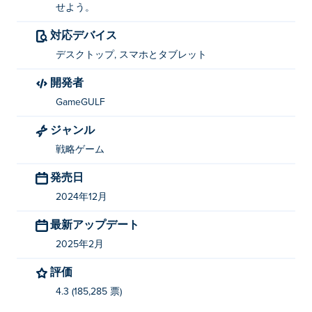
うすればいいですか?
せよう。
マウスとクリックを使用して鉱山をアップグレードし、
対応デバイス
強力な能力を使用し、ユニットを出現させましょう。
デスクトップ, スマホとタブレット
Stickman Kingdom Clash を作ったのは誰です
開発者
か?
GameGULF
Stickman Kingdom Clash は GameGULF によって作成さ
ジャンル
れました。これは彼らの Poki での最初のゲームです!
戦略ゲーム
Stickman Kingdom Clashを無料でプレイする
発売日
にはどうすればいいですか?
2024年12月
Stickman Kingdom Clash は Poki で無料でプレイできま
最新アップデート
す。
2025年2月
Stickman Kingdom Clash はモバイル デバイス
評価
とデスクトップでプレイできますか?
4.3 (185,285 票)
Stickman Kingdom Clash は、コンピューターや携帯電