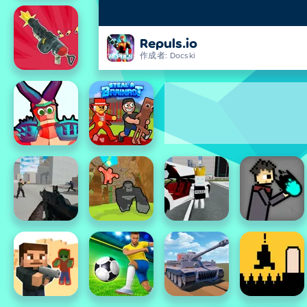
Repuls.io
作成者: Docski