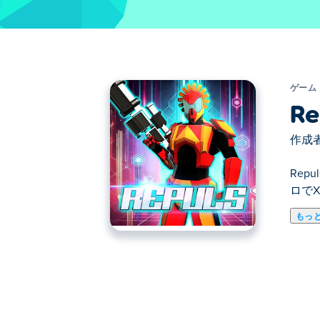
ゲーム
Re
作成者
Re
ロで
もっ
ここでRepuls.io. Repuls.ioは.io