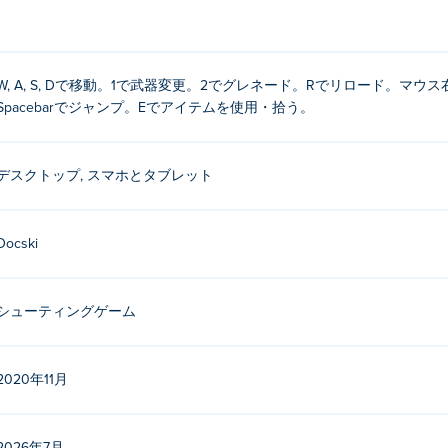
W, A, S, Dで移動。1で武器変更。2でグレネード。Rでリロード。マ
Spacebarでジャンプ。Eでアイテムを使用・拾う。
デスクトップ, スマホとタブレット
Docski
シューティングゲーム
2020年11月