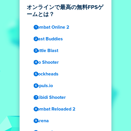
オンラインで最高の無料FPSゲ
ームとは？
Combat Online 2
Blast Buddies
Battle Blast
Pro Shooter
Blockheads
Repuls.io
Skibidi Shooter
Combat Reloaded 2
xArena