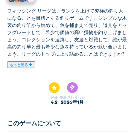
フィッシング リーグは、ランクを上げて究極の釣り人
になることを目標とする釣りゲームです。シンプルな木
製の釣り竿から始めて、魚を捕まえて売り、道具をアッ
プグレードして、希少で価値の高い獲物を釣り上げまし
ょう。コレクションを追跡し、友達と対戦して、誰が最
高の釣り竿と最も希少な魚を持っているか競い合いまし
ょう。リーグのトップに上り詰めることはできますか?
もっと見る
フィッシング リーグは、ランクを上げて究極の釣り人
になることを目標とする釣りゲームです。シンプルな木
製の釣り竿から始めて、魚を捕まえて売り、道具をアッ
プグレードして、希少で価値の高い獲物を釣り上げまし
評価
更新されました
ょう。コレクションを追跡し、友達と対戦して、誰が最
4.2
2026年1月
高の釣り竿と最も希少な魚を持っているか競い合いまし
ょう。リーグのトップに上り詰めることはできますか?
このゲームについて
フィッシングリーグの遊び方は？