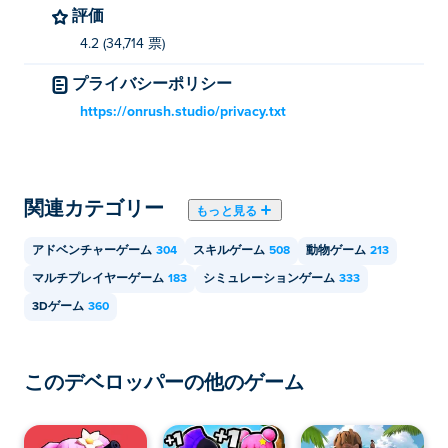
評価
フィッシング リーグは、コンピューター、携帯電話、
4.2 (34,714 票)
タブレットなどのモバイル デバイスでプレイできま
す。
プライバシーポリシー
https://onrush.studio/privacy.txt
友達と一緒にフィッシングリーグをプレイでき
ますか?
はい！Fishing League はマルチプレイヤー ゲームなの
関連カテゴリー
もっと見る
で、オンラインで友達とプレイできます。
アドベンチャーゲーム
304
スキルゲーム
508
動物ゲーム
213
マルチプレイヤーゲーム
183
シミュレーションゲーム
333
3Dゲーム
360
このデベロッパーの他のゲーム