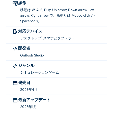
操作
移動: WASDまたは矢印キー
移動は W, A, S, D か Up arrow, Down arrow, Left
魚: 左クリックまたはスペースバーを押す
arrow, Right arrow で。魚釣りは Mouse click か
Spacebar で！
フィッシングリーグを作ったのは誰ですか?
対応デバイス
フィッシングリーグはOnRush Studioによって作成され
デスクトップ, スマホとタブレット
ました。他のゲームもプレイできます。 Poki (ポキ):
開発者
Tribals.io
、
Venge.io
、
Eat the world
、
Shipo.io
、
Arcane Archer
、
Jungle Friends
、
Burger Bounty
、
OnRush Studio
MagicLand.io
、
Sprint League | Backrooms
そして
ジャンル
TexasWorm.io
！
シミュレーションゲーム
フィッシングリーグを無料でプレイするにはど
発売日
うすればいいですか?
2025年4月
Poki では Fishing League を無料でプレイできます。
最新アップデート
フィッシングリーグはモバイルデバイスとデス
2026年1月
クトップでプレイできますか?