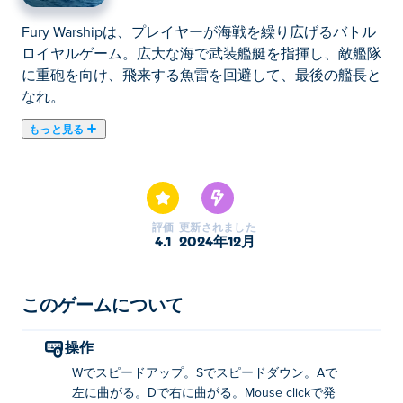
Fury Warshipは、プレイヤーが海戦を繰り広げるバトル
ロイヤルゲーム。広大な海で武装艦艇を指揮し、敵艦隊
に重砲を向け、飛来する魚雷を回避して、最後の艦長と
なれ。
もっと見る
Fury Warship は、伝説の戦艦を指揮して海を支配する、
緊迫した海戦ゲームです。象徴的な軍艦の艦隊から選択
し、攻撃を戦略的に計画し、さまざまなステージで挑戦
的なミッションを完了します。リアルな戦闘効果とスリ
評価
更新されました
リングな艦対艦戦闘で、これまでにない海戦のアドレナ
4.1
2024年12月
リンを体験できます。艦隊を勝利に導くことができます
か?
このゲームについて
Fury Warshipの遊び方は？
操作
スピードアップ: W
Wでスピードアップ。Sでスピードダウン。Aで
スローダウン: S
左に曲がる。Dで右に曲がる。Mouse clickで発