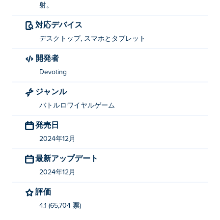
射。
左：A
対応デバイス
右：D
デスクトップ, スマホとタブレット
発射：左クリック
開発者
フューリー・ウォーシップを作ったのは誰です
Devoting
か?
ジャンル
Fury WarshipはDevotingによって作成されました。他の
バトルロワイヤルゲーム
ゲームもプレイできます Poki (ポキ):
Tiger Tank
！
発売日
Fury Warshipを無料でプレイするにはどうすれ
2024年12月
ばいいですか?
最新アップデート
Poki では Fury Warship を無料でプレイできます。
2024年12月
Fury Warship はモバイル デバイスとデスクト
評価
ップでプレイできますか?
4.1 (65,704 票)
Fury Warship は、コンピューター、携帯電話、タブレッ