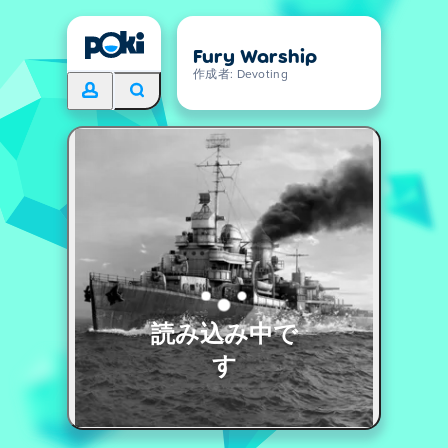
Fury Warship
作成者: Devoting
読み込み中で
す