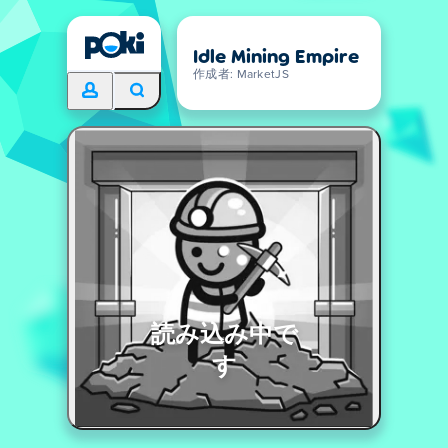
Idle Mining Empire
作成者: MarketJS
読み込み中で
す