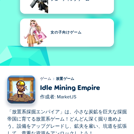
女の子向けゲーム
ゲーム
放置ゲーム
Idle Mining Empire
作成者:
MarketJS
「放置系採掘エンパイア」は、小さな炭鉱を巨大な採掘
帝国に育てる放置系ゲーム！どんどん深く掘り進めよ
う。設備をアップグレードし、鉱夫を雇い、坑道を拡張
して、貴重な資源をアンロックしよう！