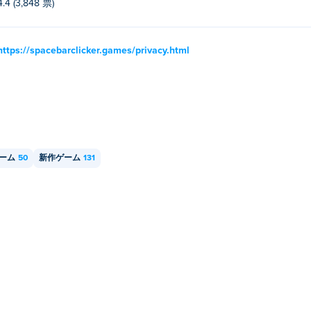
4.4 (3,848 票)
https://spacebarclicker.games/privacy.html
ーム
50
新作ゲーム
131