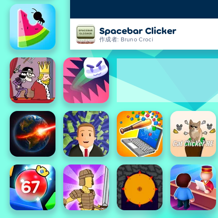
Spacebar Clicker
作成者: Bruno Croci