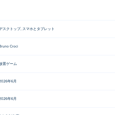
さい。
は誰ですか？
デスクトップ, スマホとタブレット
rociによって作成されました。これは彼らがPokiで初めてリリースしたゲ
でプレイするにはどうすればいいですか？
Bruno Croci
イできます。
放置ゲーム
イル端末とデスクトップの両方でプレイできますか？
ンだけでなく、スマートフォンやタブレットなどのモバイル端末でもプレ
2026年6月
2026年6月