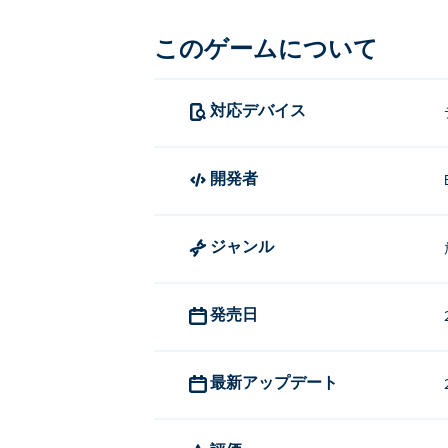
Spacebar Clickerの遊び方は？
このゲームについて
クリックまたはタップして再生してくだ
Spacebar Clickerを作成した人
対応デバイス
Spacebar ClickerはBruno C
Spacebar Clickerを無料
開発者
Spacebar ClickerはPokiで無料でプレ
ジャンル
Spacebar Clickerはモバ
Spacebar Clickerは、パソコ
発売日
最新アップデート