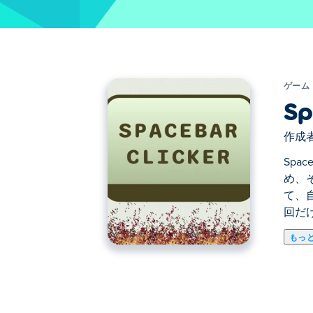
ゲーム
Sp
作成者
Spa
め、
て、
回だ
もっ
Spacebar Clickerは、シン
ンロックし、さらに多くのスペースバー
う。あと1回押すだけ。いや、あと1回だ