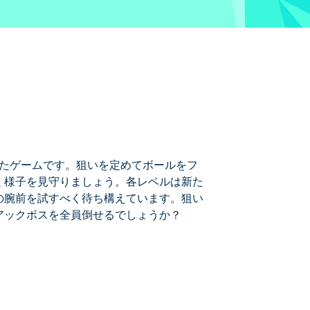
ンジしたゲームです。狙いを定めてボールをフ
く様子を見守りましょう。各レベルは新た
の腕前を試すべく待ち構えています。狙い
アックボスを全員倒せるでしょうか？
ボールをフレームに打ち込み、狭いトンネルを
後にはゾディアックボスたちがあなたの
ディアックボスを全員倒せるでしょう