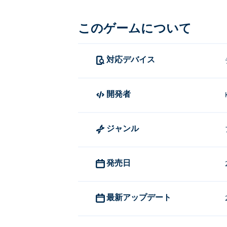
ボールvsブロックの遊び方は？
このゲームについて
クリックまたはタップして撮影してくだ
対応デバイス
Ball vs Blockを制作したのは誰
Ball vs BlockはKuyi Mobile
開発者
Bedroom
、
Coin Machine
、
Sushi Merge
Ball vs Blockを無料でプレ
ジャンル
PokiではBall vs Blockを無料でプレイ
Ball vs Blockは、モバイ
発売日
Ball vs Blockは、パソコンだけ
最新アップデート