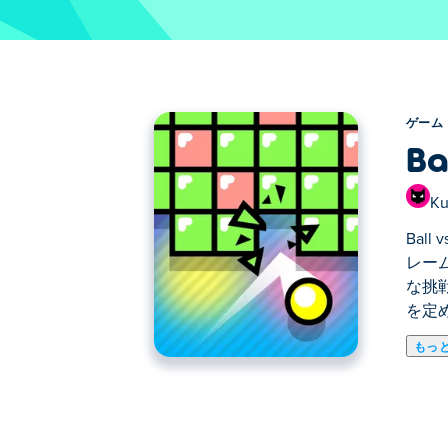
ゲーム
Ba
Ku
Bal
レー
な挑
を定
もっ
Ball vs Blockは、定番ゲーム
跳ね返ってブロックを消していく様子を
腕前を試すべく待ち構えています。狙い
か？