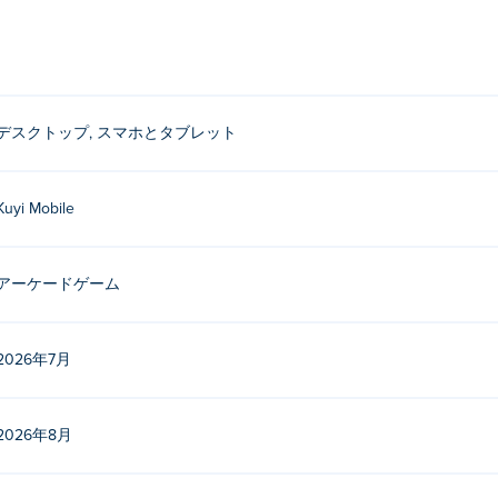
さい。
ですか？
デスクトップ, スマホとタブレット
によって制作されました。他のゲームは以下でプレイできます。 Poki (ポキ):
そして
Tower Merge
!
Kuyi Mobile
イするにはどうすればいいですか？
アーケードゲーム
できます。
ル端末とデスクトップの両方でプレイできますか？
2026年7月
でなく、スマートフォンやタブレットなどのモバイル端末でもプレイで
2026年8月