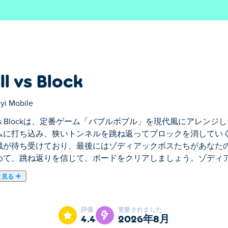
ll vs Block
yi Mobile
l vs Blockは、定番ゲーム「バブルボブル」を現代風にアレ
ムに打ち込み、狭いトンネルを跳ね返ってブロックを消してい
戦が待ち受けており、最後にはゾディアックボスたちがあなた
めて、跳ね返りを信じて、ボードをクリアしましょう。ゾディ
と見る
「バブルボブル」を現代風にアレンジしたゲームです。狙いを定めて
見守りましょう。各レベルは新たな挑戦が待ち受けており、最
評価
更新されました
を定めて、跳ね返りを信じて、ボードをクリアしましょう。ゾ
4.4
2026年8月