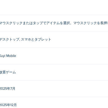
択します。クリックしたままにすると結合されます。
ですか?
マウスクリックまたはタップでアイテムを選択。マウスクリックを長押
よって開発されました。他のゲームもプレイできます。 Poki (ポキ)：
Sush
イするにはどうすればいいですか?
デスクトップ, スマホとタブレット
できます。
Kuyi Mobile
デバイスやデスクトップでプレイできますか?
ー、携帯電話、タブレットなどのモバイル デバイスでプレイできます
放置ゲーム
2025年7月
2025年12月