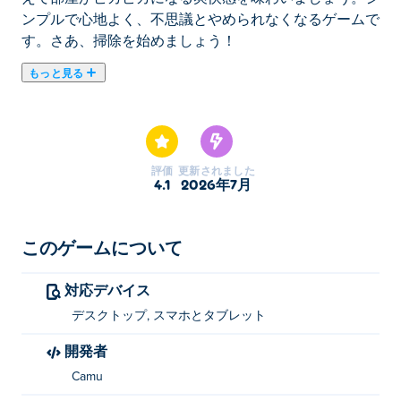
ンプルで心地よく、不思議とやめられなくなるゲームで
す。さあ、掃除を始めましょう！
もっと見る
Robo Cleaner Simulatorは、ロボット掃除機を操作して
散らかったリビングルームを掃除するシミュレーション
ゲームです。床を駆け回り、隅々まで掃除し、汚れが消
えて部屋がピカピカになる爽快感を味わいましょう。シ
評価
更新されました
ンプルで心地よく、不思議とやめられなくなるゲームで
4.1
2026年7月
す。さあ、掃除を始めましょう！
Robo Cleaner Simulatorの遊び方は？
このゲームについて
クリックまたはタップして選択してください。WASDキ
対応デバイス
ー、矢印キー、またはジョイスティックを使用して移動
デスクトップ, スマホとタブレット
します。
開発者
Robo Cleaner Simulatorを制作したのは誰です
Camu
か？