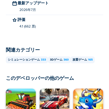
最新アップデート
Robo Cleaner SimulatorはCAMUによって制作されまし
2026年7月
た。他のゲームは Poki (ポキ):
Snow Plow
、
Fox Island
Builder
、
Harvest Simulator
、
Lucky Claw Machine
、
評価
Power Wash Cleanup
そして
Urban Racer
!
4.1 (662 票)
Robo Cleaner Simulatorを無料でプレイするに
はどうすればいいですか？
関連カテゴリー
Pokiでは、Robo Cleaner Simulatorを無料でプレイでき
ます。
シミュレーションゲーム
333
3Dゲーム
360
放置ゲーム
165
Robo Cleaner Simulatorは、モバイル端末とデ
スクトップパソコンの両方でプレイできます
か？
このデベロッパーの他のゲーム
Robo Cleaner Simulatorは、パソコンだけでなく、スマ
ートフォンやタブレットなどのモバイル端末でもプレイ
できます。