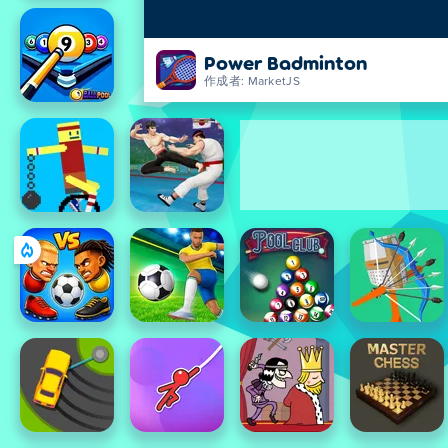
Power Badminton
作成者: MarketJS