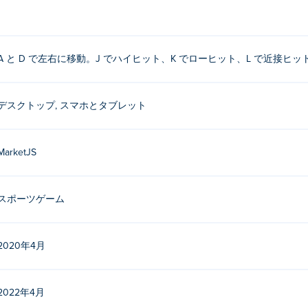
A と D で左右に移動。J でハイヒット、K でローヒット、L で近接ヒッ
デスクトップ, スマホとタブレット
MarketJS
スポーツゲーム
2020年4月
2022年4月