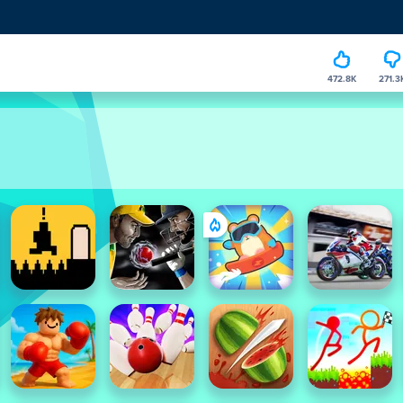
472.8K
271.3