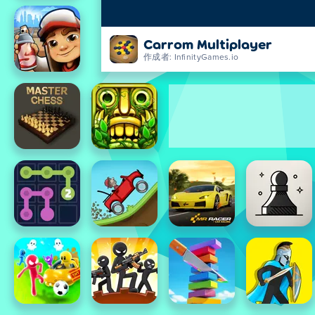
Carrom Multiplayer
作成者: InfinityGames.io