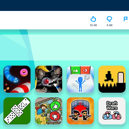
13.0K
4.8K