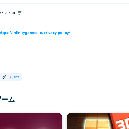
rrom Multiplayer をプレイできますか?
3.9 (17,816 票)
ンピューター、携帯電話、タブレットなどのモバイル デバイスでプレイでき
イヤーをプレイできますか?
https://infinitygames.io/privacy-policy/
マルチプレイヤーゲームなので、友達とオンラインでプレイできます！
ーゲーム
183
ゲーム