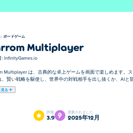
ボードゲーム
rrom Multiplayer
:
InfinityGames.io
rom Multiplayer は、古典的な卓上ゲームを画面で楽しめ
れ、賢い戦略を駆使し、世界中の対戦相手を出し抜くか、AIと
と見る
マルチプレイヤーに飛び込みましょう！カジュアルなフリッカ
イヤー、ローカルマッチなど、エキサイティングなゲームモー
評価
更新されました
3.9
2025年12月
、ボード、スタイリッシュなテーマをアンロックしながら、正