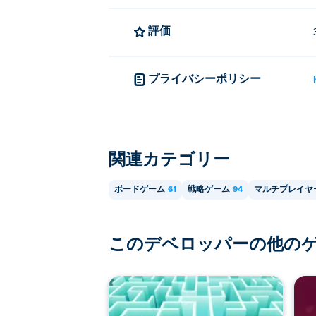
モバイル デバイスとデスクトップで Ca
評価
Carrom Multiplayer は、コ
プライバシーポリシー
友達と一緒にキャロムマルチプレ
はい！Carrom Multiplayerは
関連カテゴリー
ボードゲーム
61
戦略ゲーム
94
マルチプレイヤ
このデベロッパーの他の