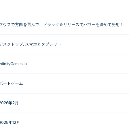
ボードを駆け上がり、真のキャロムマスターであることを証明
試したり、世界中のプレイヤーとハイスピードで激しい対戦で競
きる「Carrom Multiplayer」は、あらゆる年齢層に
マウスで方向を選んで。ドラッグ＆リリースでパワーを決めて発射！
イカーチャンピオンになる準備はできていますか?
デスクトップ, スマホとタブレット
イするにはどうすればいいですか?
を選択し、ドラッグして放すとパックを発射する強さを選択で
InfinityGames.io
のは誰ですか?
ボードゲーム
Games.ioによって開発されました。他のゲームもぜひプレイしてください。 Po
erge-shapes、
Ludo Online
、
Shapes
、
Solitaire
、
Spider Solit
player
、 そして
Maze: Path of Light
!
2026年2月
料でプレイするにはどうすればいいですか?
2025年12月
無料でプレイできます。