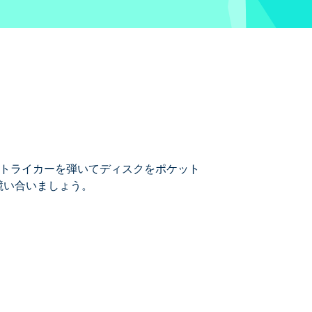
ます。ストライカーを弾いてディスクをポケット
競い合いましょう。
ーでも、熟練のストライカーでも、シン
ドで、かつてないキャロムのスリルを体
確さと戦略を披露しましょう。実績を獲