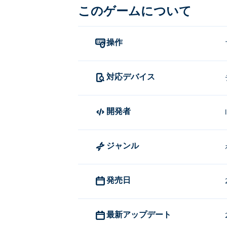
得し、報酬を集め、グローバルリーダー
このゲームについて
友達と対戦したり、AI相手にスキルを
なビジュアル、そして何度も繰り返しプレイで
操作
すべてをポケットに入れて究極のストラ
対応デバイス
キャロムマルチプレイヤーをプレ
マウスを使用してパックを発射する方向
開発者
Carrom Multiplayerを作成した
ジャンル
Carrom MultiplayerはInfinity
Tac Toe
、
Energy
、
Infinity Loop: Hex
、 m
Blocks 3D
、
Classic Chess
、
Chess Multi
発売日
Carrom Multiplayerを無
最新アップデート
Poki では Carrom Multiplayer を