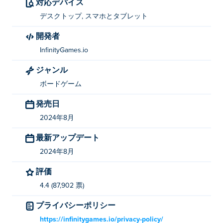
対応デバイス
クラシックチェスを作ったのは誰ですか?
デスクトップ, スマホとタブレット
Classic Chess は InfinityGames.io によって作成されまし
開発者
た。他のゲームは Poki でプレイできます:
Energy
、
InfinityGames.io
Infinity Loop: Hex
、 merge-shapes、
Shapes
、
Solitaire
、
Spider Solitaire
、
Sudoblocks
、
Laser
ジャンル
Quest
、
Wood Blocks 3D
そして
Maze: Path of Light
！
ボードゲーム
クラシックチェスを無料でプレイするにはどう
発売日
すればいいですか?
2024年8月
Poki では Classic Chess を無料でプレイできます。
最新アップデート
Classic Chess はモバイル デバイスやデスクト
2024年8月
ップでプレイできますか?
評価
クラシック チェスは、コンピューターや携帯電話、タ
4.4 (87,902 票)
ブレットなどのモバイル デバイスでプレイできます。
プライバシーポリシー
友達とクラシックチェスをプレイできますか?
https://infinitygames.io/privacy-policy/