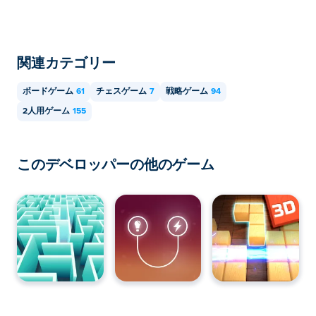
はい！Classic Chess はシングルまたはローカルのマル
チプレイヤー ゲームなので、同じコンピューターで友
達とプレイできます。
関連カテゴリー
ボードゲーム
61
チェスゲーム
7
戦略ゲーム
94
2人用ゲーム
155
このデベロッパーの他のゲーム