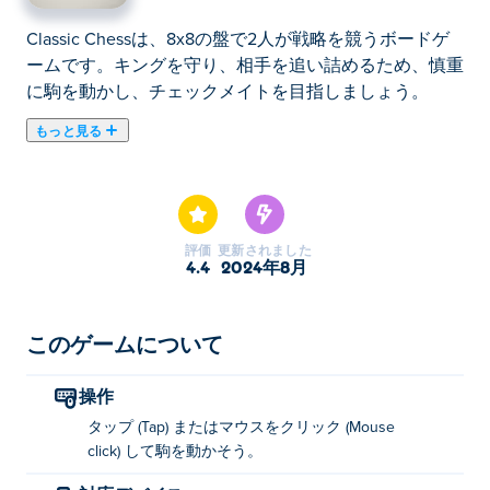
Classic Chessは、8x8の盤で2人が戦略を競うボードゲ
ームです。キングを守り、相手を追い詰めるため、慎重
に駒を動かし、チェックメイトを目指しましょう。
もっと見る
Classic Chess は、戦略的なスキルを披露できる時代を
超えたチェス ゲームです。シングル プレイヤー モード
でプレイしてコンピューターに挑戦し、初心者、中級
者、上級者を問わず、自分のレベルを見つけてくださ
評価
更新されました
い。従来の方法の方がお好みですか? 友達とフレンドリ
4.4
2024年8月
ーな試合をお楽しみください。すっきりとしたシンプル
でシックなデザインの Classic Chess は、このクラシッ
ク ゲームをエレガントに楽しむ方法を提供します。チ
このゲームについて
ェスの腕前を証明する準備はできていますか?
操作
クラシックチェスの遊び方は？
タップ (Tap) またはマウスをクリック (Mouse
click) して駒を動かそう。
タップまたはクリックしてピースを移動します