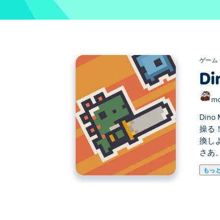
ゲーム
Di
mo
Di
操る
換し
さあ
もっ
Dino Minerは、アクションと放
掘し、強力なドリルをアンロックして収
しいモンスターに挑みながら強くなろう