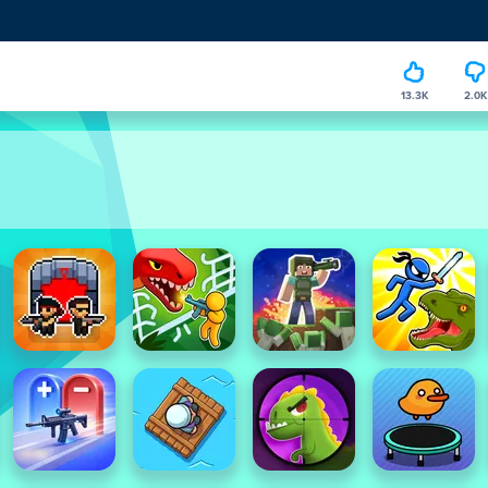
13.3K
2.0K