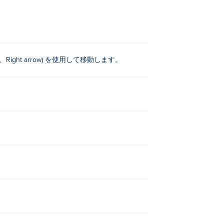
w、Right arrow) を使用して移動します。
キ)：
Jigsaw Gems
そして
Retro Rex
！