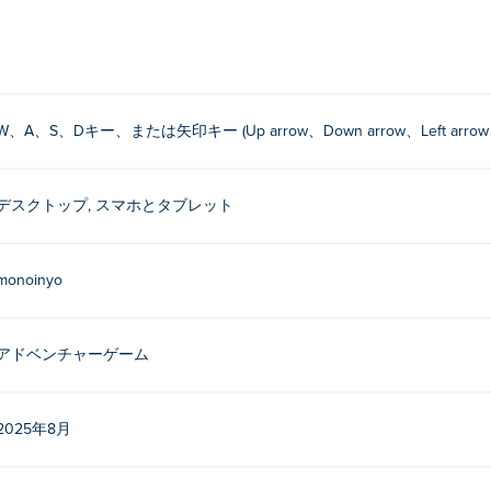
はジョイスティックを使用します。
か?
W、A、S、Dキー、または矢印キー (Up arrow、Down arrow、Left arro
開発されました。他のゲームもぜひプレイしてみてください。 Poki (ポ
るにはどうすればいいですか?
デスクトップ, スマホとタブレット
きます。
monoinyo
イスとデスクトップでプレイできますか?
携帯電話、タブレットなどのモバイル デバイスでプレイできます。
アドベンチャーゲーム
2025年8月