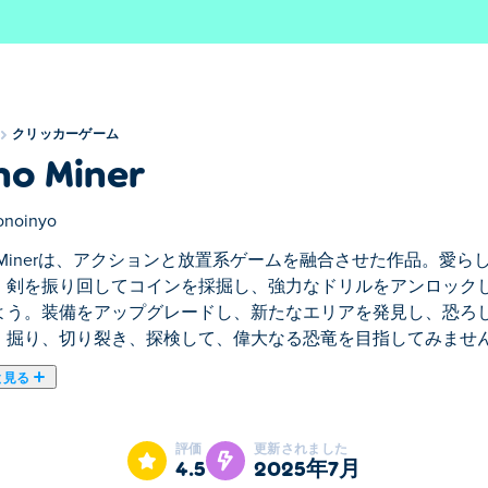
クリッカーゲーム
no Miner
noinyo
no Minerは、アクションと放置系ゲームを融合させた作品。
！剣を振り回してコインを採掘し、強力なドリルをアンロック
よう。装備をアップグレードし、新たなエリアを発見し、恐ろ
、掘り、切り裂き、探検して、偉大なる恐竜を目指してみませ
と見る
置系ゲームを融合させた作品。愛らしい恐竜が強力な剣を操り、プレ
益を増やし、コインを宝石や肉と交換しよう。装備をアップグ
評価
更新されました
。さあ、掘り、切り裂き、探検して、偉大なる恐竜を目指して
4.5
2025年7月