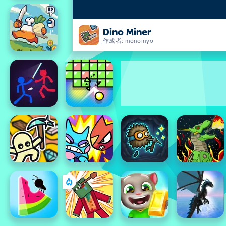
Dino Miner
作成者: monoinyo