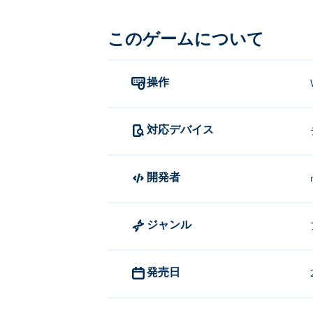
Dino Miner の遊び方
このゲームについて
移動するには、WASD、矢印キー、また
Dino Miner を作成したのは何です
操作
Dino Minerはmonoinyoによって
Dino Minerを無料でプレイす
対応デバイス
PokiではDino Minerを無料でプレイで
開発者
Dino Miner はモバイル デバ
Dino Miner は、コンピューターや
ジャンル
発売日