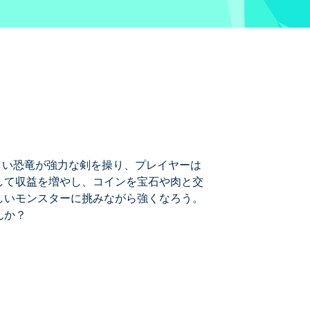
愛らしい恐竜が強力な剣を操り、プレイヤーは
して収益を増やし、コインを宝石や肉と交
しいモンスターに挑みながら強くなろう。
んか？
イヤーは操る！剣を振り回してコインを採
レードし、新たなエリアを発見し、恐ろ
みませんか？