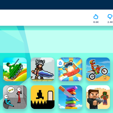
8.6K
2.4K