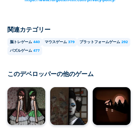
https://www.forgotten-hill.com/privacy-policy/
はどうすればよいですか?
Mummy's Path Deluxe は Poki で無料でプレイできま
す。
関連カテゴリー
Mummy's Path Deluxe をモバイル デバイスや
脳トレゲーム
440
マウスゲーム
379
プラットフォームゲーム
292
デスクトップでプレイできますか?
パズルゲーム
477
Mummy's Path Deluxe は、コンピュータおよび携帯電話
やタブレットなどのモバイル デバイスでプレイできま
このデベロッパーの他のゲーム
す。