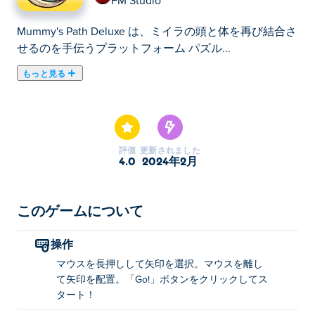
FM Studio
Mummy's Path Deluxe は、ミイラの頭と体を再び結合さ
せるのを手伝うプラットフォーム パズル...
もっと見る
Mummy's Path Deluxe は、ミイラの頭と体を再び結合さ
せるのを手伝うプラットフォーム パズル ゲームです。
矢印を戦略的に配置して、ローリングヘッドがボディに
到達するための経路を作成します。スコアを最大化する
評価
更新されました
には、途中でダイヤモンドとスカラベを集めてくださ
4.0
2024年2月
い。パズルを早く完成させるほど、スコアが高くなりま
す。一番良いところ？ミイラの頭をさまざまな見た目に
変更できます。どのくらい早くミイラの頭を体に取り付
このゲームについて
けることができますか?
操作
マミーズ・パス・デラックスの遊び方は？
マウスを長押しして矢印を選択。マウスを離し
て矢印を配置。「Go!」ボタンをクリックしてス
クリックしたままにして矢印を選択します。マウスを放
タート！
して矢印を正しい位置に配置します。 「Go!」を押して