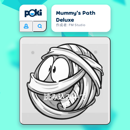
Mummy's Path
Deluxe
作成者: FM Studio
読み込み中で
す