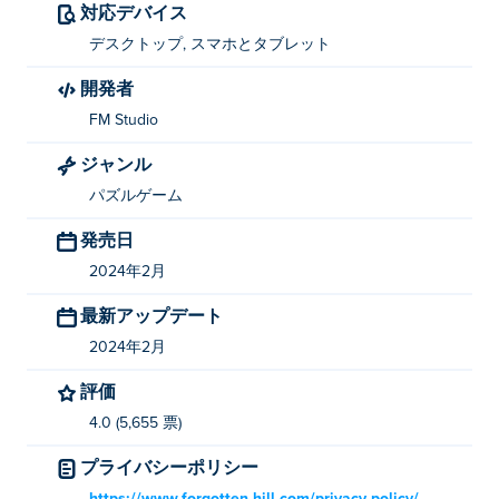
ください。ボタンを押して開始します。
対応デバイス
デスクトップ, スマホとタブレット
Mummy's Path Deluxe を作成したのは誰です
か?
開発者
FM Studio
Mummy's Path Deluxe は FM Studio によって作成されま
した。他のアーケード ゲームをプレイする
ジャンル
Shoot'n'Shout Turbo
！彼らは素晴らしいホラーゲームを
パズルゲーム
持っています
Poki (ポキ)
のような
Forgotten Hill
Disillusion: Flora&Fauna
、
Rise of Pico
、
Forgotten Hill:
発売日
The Wardrobe
、
Forgotten Hill: The Wardrobe 2
、
2024年2月
Forgotten Hill: The Wardrobe 3
、
Forgotten Hill: The
最新アップデート
Wardrobe 4
、
Forgotten Hill Disillusion: The Library
、
Little Cabin in the Woods
、
Forgotten Hill Memento:
2024年2月
Buried Things
、
Forgotten Hill Memento: Love Beyond
、
評価
Forgotten Hill Memento: Playground
、
Forgotten Hill:
Fall
、
Forgotten Hill: Puppeteer
そして
Forgotten Hill:
4.0 (5,655 票)
Surgery
！
プライバシーポリシー
Mummy's Path Deluxe を無料でプレイするに