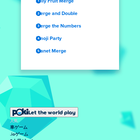
Jelly Fruit Merge
Merge and Double
Merge the Numbers
Emoji Party
Planet Merge
Let the world play
人気
車ゲーム
.ioゲーム