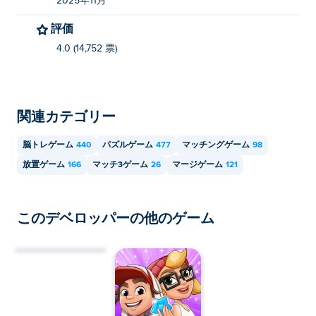
2025年11月
Poki では Subway Surfers Blast を無料でプレイできま
す。
評価
4.0 (14,752 票)
Subway Surfers Blast はモバイル デバイスとデ
スクトップでプレイできますか?
Subway Surfers Blast は、コンピューター、携帯電話、
関連カテゴリー
タブレットなどのモバイル デバイスでプレイできま
す。
脳トレゲーム
440
パズルゲーム
477
マッチングゲーム
98
放置ゲーム
166
マッチ3ゲーム
26
マージゲーム
121
このデベロッパーの他のゲーム