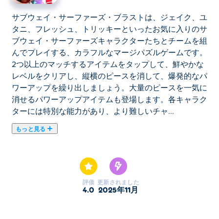
サブウェイ・サーファーズ・ブラストは、ジェイク、ユ
タニ、フレッシュ、トリッキーといったお気に入りのサ
ブウェイ・サーファーズキャラクターたちとチームを組
んでプレイする、カラフルなマージパズルゲームです。
2つ以上のマッチするアイテムをタップして、鮮やかな
レベルをクリアし、縦横のピースを消して、爆発的なパ
ワーアップを繰り出しましょう。大量のピースを一気に
消せるパワーアップアイテムも登場します。各キャラク
ターには特別な能力があり、より難しいチャ...
もっと見る
サブウェイ・サーファーズ・ブラストは、ジェイク、ユ
タニ、フレッシュ、トリッキーといったお気に入りのサ
ブウェイ・サーファーズキャラクターたちとチームを組
んでプレイする、カラフルなマージパズルゲームです。
評価
更新されました
2つ以上のマッチするアイテムをタップして、鮮やかな
4.0
2025年11月
レベルをクリアし、縦横のピースを消して、爆発的なパ
ワーアップを繰り出しましょう。大量のピースを一気に