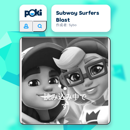
Subway Surfers
Blast
作成者: Sybo
読み込み中で
す