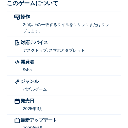
消せるパワーアップアイテムも登場します。各キャラク
このゲームについて
ターには特別な能力があり、より難しいチャレンジもク
リアできます。マッチして、ブラストして、思いっきり
操作
楽しんでみませんか？
2つ以上の一致するタイルをクリックまたはタッ
プします。
Subway Surfers Blast の遊び方
対応デバイス
2 つ以上の一致するタイルをクリックまたはタップしま
デスクトップ, スマホとタブレット
す。
開発者
Subway Surfers Blast を作成したのは何です
Sybo
か?
ジャンル
Subway Surfers BlastはSyboによって開発されました。
パズルゲーム
他のゲームもプレイできます。 Poki (ポキ):
Subway
Surfers
！
発売日
2025年11月
Subway Surfers Blastを無料でプレイするには
どうすればいいですか?
最新アップデート