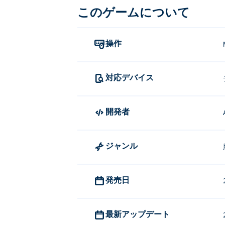
このゲームについて
クリックまたはタップしてタイ
Merge and Double を作成した
操作
Merge and DoubleはAdgardによ
to Million
！
対応デバイス
Merge and Doubleを無料
Merge and Double は Poki で無料
開発者
Merge and Double はモ
ジャンル
Merge and Double は、コン
発売日
最新アップデート