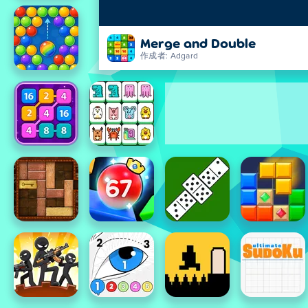
Merge and Double
作成者: Adgard