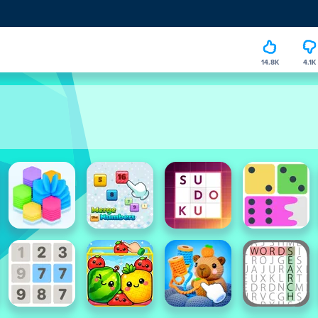
14.8K
4.1K