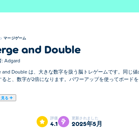
マージゲーム
rge and Double
:
Adgard
ge and Double は、大きな数字を扱う脳トレゲームです。
すると、数字が2倍になります。パワーアップを使ってボード
と見る
きな数字がすべてです。このタイルのマッチング ゲームでは、同じ値
値が 2 倍になります。行き詰まったり、ブーストが必要になっ
評価
更新されました
るので、お役に立てます。最大の数字をマージして最高スコア
4.1
2025年5月