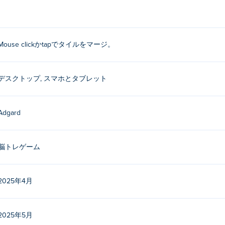
ルを結合します。
のは何ですか?
Mouse clickかtapでタイルをマージ。
って作成されました。他のゲームもプレイできます Poki (ポキ):
Freecell 
デスクトップ, スマホとタブレット
でプレイするにはどうすればいいですか?
でプレイできます。
Adgard
バイル デバイスとデスクトップでプレイできますか?
脳トレゲーム
ピューター、携帯電話、タブレットなどのモバイル デバイスでプレイでき
2025年4月
2025年5月