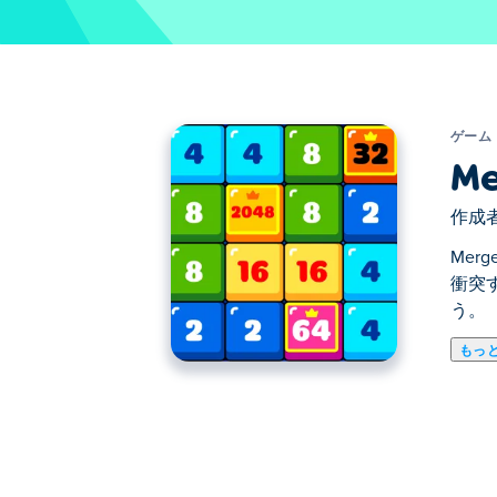
ゲーム
Me
作成者
Mer
衝突
う。
もっ
Merge and Double では、大
す。2 つの数字が一致すると、タイルの
い。複数のパワーアップが用意されてい
Merge and Double の遊び方