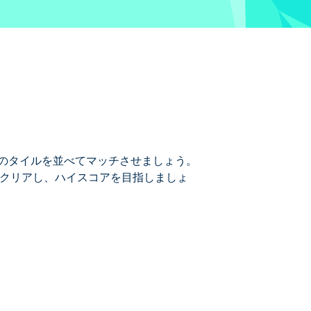
同じ値のタイルを並べてマッチさせましょう。
をクリアし、ハイスコアを目指しましょ
の数字を隣り合わせて一致させる必要がありま
たりしていませんか? 心配しないでくださ
を獲得できますか?