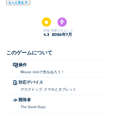
もっと見る
カラー アーティストは、見事なピクセル アートの傑作
を作成できる描画ゲームです。かわいい動物、お姫様、
おいしい食べ物、日常の物など、さまざまなコレクショ
ンから絵を選択するか、ゲームがランダムに選択して驚
評価
更新されました
かせてください。便利なツールを使用して色付け体験を
4.3
2026年7月
簡素化し、ピクセルごとにアートが生き生きと動くのを
見てください。あなたが私たちが探しているカラー ア
ーティストですか?
このゲームについて
カラーアーティストの遊び方は？
操作
Mouse clickで色をぬろう！
クリックして色とペイントを適用します。
対応デバイス
Color Artist を作成したのは誰ですか?
デスクトップ, スマホとタブレット
Color Artist は The Good Guys によって作成されまし
開発者
た。これは彼らの Poki での最初のゲームです!
The Good Guys
Color Artistを無料でプレイするにはどうすれ