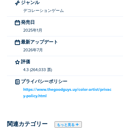
ジャンル
ばいいですか?
デコレーションゲーム
Poki では Color Artist を無料でプレイできます。
発売日
Color Artist はモバイル デバイスとデスクトッ
2025年1月
プでプレイできますか?
最新アップデート
Color Artist は、コンピューターや携帯電話、タブレッ
2026年7月
トなどのモバイル デバイスでプレイできます。
評価
4.3 (264,033 票)
プライバシーポリシー
https://www.thegoodguys.uy/color-artist/privac
y-policy.html
関連カテゴリー
もっと見る