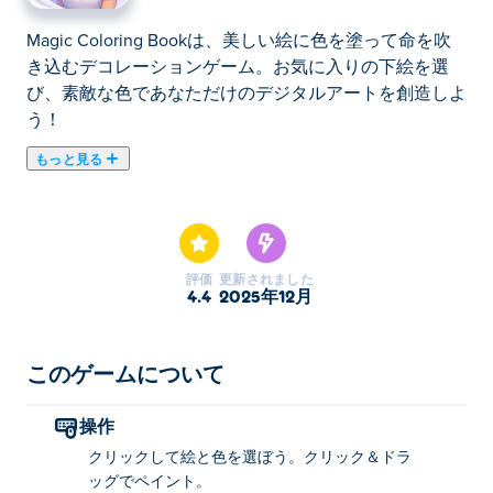
Magic Coloring Bookは、美しい絵に色を塗って命を吹
き込むデコレーションゲーム。お気に入りの下絵を選
び、素敵な色であなただけのデジタルアートを創造しよ
う！
もっと見る
マジック カラーリング ブックは、ブラシのストローク
ごとにカラフルな魔法が実現する塗り絵です。魅力的な
かわいい食べ物から愛らしい動物、ファッションと美
容、気まぐれな魔法とファンタジーのテーマまで、さま
評価
更新されました
ざまな絵を探索してください。無限の色のオプションと
4.4
2025年12月
完全な芸術的自由で、想像力を解き放ち、素晴らしい傑
作を作りましょう。正確なブラシワークを好むか、バケ
ツ ツールで塗りつぶすかはあなた次第です。さらに鮮
このゲームについて
やかな色合いのために追加のパレットのロックを解除
し、作成した作品を保存して友人と共有することを忘れ
操作
ないでください。魔法のように色を塗ってみましょう!
クリックして絵と色を選ぼう。クリック＆ドラ
ッグでペイント。