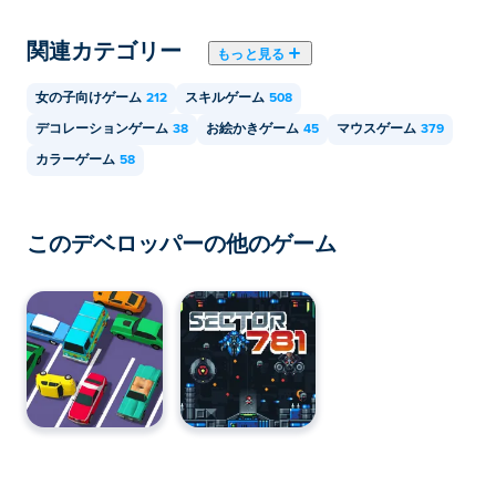
Magic Coloring Book は、コンピューターや携帯電話、
関連カテゴリー
タブレットなどのモバイル デバイスでプレイできま
もっと見る
す。
女の子向けゲーム
212
スキルゲーム
508
デコレーションゲーム
38
お絵かきゲーム
45
マウスゲーム
379
カラーゲーム
58
このデベロッパーの他のゲーム