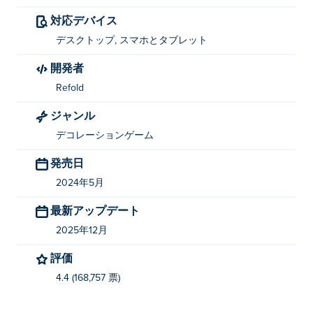
マジックカラーリングブックの遊び方は？
対応デバイス
クリックして好きな絵と色を選択し、クリックしてドラ
デスクトップ, スマホとタブレット
ッグしてペイントします。
開発者
「マジック カラーリング ブック」を作成した
Refold
のは何ですか?
ジャンル
マジックカラーリングブックはRefoldによって作成され
デコレーションゲーム
ました。他のゲームもプレイしましょう Poki (ポキ):
Car
Parking Jam
そして
Sector 781
！
発売日
2024年5月
Magic Coloring Bookを無料でプレイするには
どうすればいいですか?
最新アップデート
2025年12月
Poki では Magic Coloring Book を無料でプレイできま
す。
評価
4.4 (168,757 票)
Magic Coloring Book はモバイル デバイスとデ
スクトップでプレイできますか?