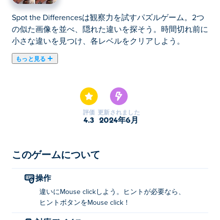
Spot the Differencesは観察力を試すパズルゲーム。2つ
の似た画像を並べ、隠れた違いを探そう。時間切れ前に
小さな違いを見つけ、各レベルをクリアしよう。
もっと見る
間違い探しは、2 つの画像の違いを探しながら観察力を
試すパズル ゲームです。おとぎ話のシーン、おいしそ
うな料理、魅力的な街並みを描いた無数のかわいい絵
が、各レベルで視覚的に楽しめます。注意してくださ
評価
更新されました
い。すべての間違いを見つけるのに、レベルごとに 3
4.3
2024年6月
つの命しかありません。行き詰まっていますか? 心配し
ないでください。ヒント ボタンをクリックするだけ
で、ヘルプが表示されます。目を鋭くして、すべての違
このゲームについて
いを見つけてください。
操作
間違い探しの遊び方は？
違いにMouse clickしよう。ヒントが必要なら、
ヒントボタンをMouse click！
他の画像と比べて違いがわかる画像をクリックしてくだ
さい。