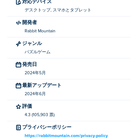
対応デバイス
デスクトップ, スマホとタブレット
「間違い探し」を作ったのは誰ですか?
開発者
間違い探しはRabbit Mountainが制作しました。他のゲ
Rabbit Mountain
ームもぜひプレイしてください。 Poki (ポキ):
Aqua
Thrills
、 bubble-shooter-heroes そして
Roller Coaster
ジャンル
Builder 2
！
パズルゲーム
「間違い探し」を無料でプレイするにはどうす
発売日
ればいいですか?
2024年5月
Poki では間違い探しを無料でプレイできます。
最新アップデート
「Spot the Differences」はモバイルデバイスと
2024年6月
デスクトップでプレイできますか?
評価
「Spot the Differences」は、コンピューター、携帯電
4.3 (105,903 票)
話、タブレットなどのモバイル デバイスでプレイでき
プライバシーポリシー
ます。
https://rabbitmountain.com/privacy-policy