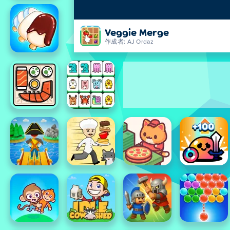
Veggie Merge
作成者: AJ Ordaz