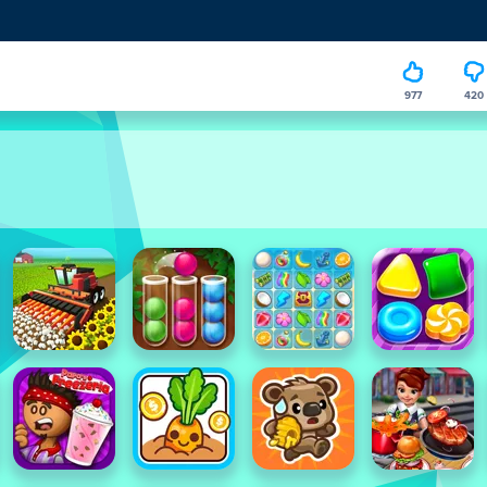
977
420