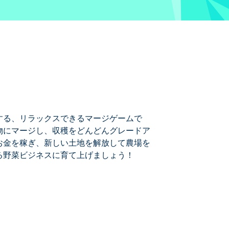
する、リラックスできるマージゲームで
物にマージし、収穫をどんどんグレードア
お金を稼ぎ、新しい土地を解放して農場を
る野菜ビジネスに育て上げましょう！
ムです！シンプルなトマトから始めて、
れたお客さんに希望の野菜を提供し、お
盛する野菜ビジネスに育て上げましょ