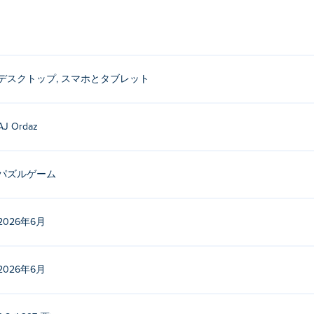
ください。結合するにはクリックしたまま長押ししてください
ですか？
デスクトップ, スマホとタブレット
成されました。他のゲームは Poki (ポキ):
A Pretty Odd Bunny
、
A C
t it!
、 cannon-blast、
Ranch UFO
、
La Petite Avril
、 そして
L
AJ Ordaz
イするにはどうすればいいですか？
パズルゲーム
イできます。
端末とデスクトップパソコンの両方でプレイできますか？
2026年6月
スマートフォンやタブレットなどのモバイル端末でもプレイで
2026年6月