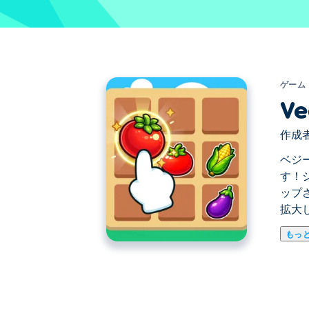
ゲーム
Ve
作成者
ベジ
す！
ップ
拡大
もっ
ベジーマージは、自分の農場で採れた新
ナスなどのより大きくて良い作物にマー
金を稼ぎ、新しい土地を解放して農場を
う！