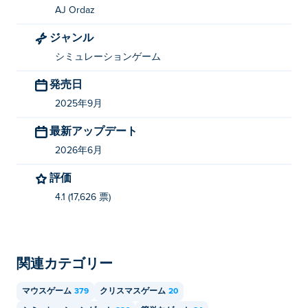
AJ Ordaz
Pretty Odd Bunny
、 nekopirate、
Nekopirate: Quest for
Gold!
、
A Pretty Odd Bunny: Roast it!
、 cannon-blast、
ジャンル
Ranch UFO
、
La Petite Avril
、 そして
Lidle Legend
！
シミュレーションゲーム
「A Cleaning Story」を無料でプレイするには
発売日
どうすればいいですか？
2025年9月
Pokiでは「A Cleaning Story」を無料でプレイできま
最新アップデート
す。
2026年6月
「A Cleaning Story」はモバイルデバイスとデ
評価
スクトップでプレイできますか?
4.1 (17,626 票)
「A Cleaning Story」は、コンピューター、携帯電話、
タブレットなどのモバイル デバイスで再生できます。
関連カテゴリー
マウスゲーム
379
クリスマスゲーム
20