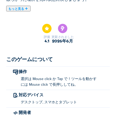
もっと見る
「A Cleaning Story」は、カーペットを磨き、石鹸で洗
い、ピカピカになるまで磨くシミュレーションゲームで
す！頑固な汚れやカビを落とし、隅々までブラシで掃除
して、その下に隠れている愛らしい模様を掘り出しまし
評価
更新されました
ょう。ふわふわのウサギや、愉快な脳腐れキャラクター
4.1
2026年6月
など、どんなものでも構いません。掃除するたびに、最
高の満足感を味わえます！ブラシを手に取って、今日か
ら掃除の冒険に出かけましょう！
このゲームについて
「A Cleaning Story」の遊び方
操作
選択は Mouse click か Tap で！ツールを動かす
クリックまたはタップして選択します。クリックしたま
には Mouse click で長押ししてね。
まにするとツールを移動します。
対応デバイス
「A Cleaning Story」を作ったのは誰ですか?
デスクトップ, スマホとタブレット
「A Cleaning Story」はAJ Ordazが制作しました。他の
開発者
ゲームもぜひプレイしてみてください。 Poki (ポキ)：
A