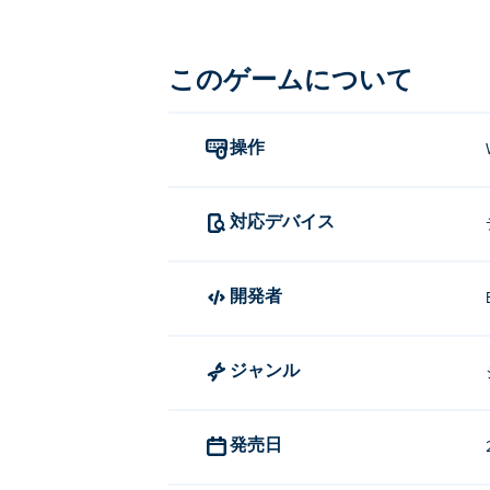
う。あなたは究極のモンスタートレーナ
CombiMonの遊び方
このゲームについて
WASD、矢印キー、またはジョイスティ
操作
CombiMon を作成したのは誰です
CombiMonはEntrevero Game
対応デバイス
& Decor
、
Kawaii Dress-Up
、
Fairy Dress
CombiMonを無料でプレイする
開発者
PokiではCombiMonを無料でプレイでき
CombiMon はモバイルデバイ
ジャンル
CombiMon は、コンピューター、携
発売日