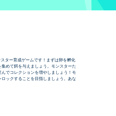
モンスター育成ゲームです！まずは卵を孵化
を集めて餌を与えましょう。モンスターた
産んでコレクションを増やしましょう！モ
ンロックすることを目指しましょう。あな
卵を孵化させ、小さな仲間たちを様々な場
っていく様子を見守り、最終的には卵を
ーをアンロックすることを目指しましょ