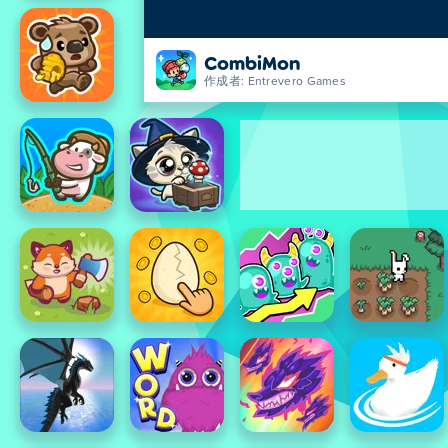
CombiMon
作成者: Entrevero Games