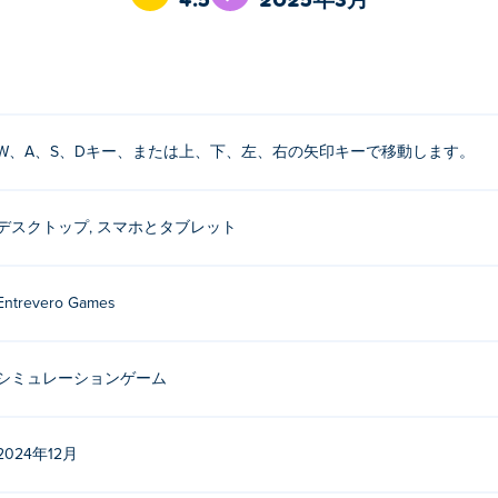
ーになれるでしょうか？
ックで移動します。
か?
W、A、S、Dキー、または上、下、左、右の矢印キーで移動します。
sによって開発されました。彼らは他にも素晴らしいゲームをリリースしていま
-Up
、
Dungeons & Dress-Ups
、
Bearsus
、
Cozy Room Design
、 
デスクトップ, スマホとタブレット
にはどうすればいいですか？
Entrevero Games
ます。
スとデスクトップでプレイできますか?
シミュレーションゲーム
帯電話、タブレットなどのモバイル デバイスでプレイできます。
2024年12月