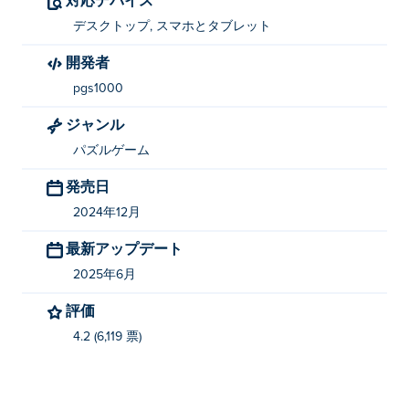
デスクトップ, スマホとタブレット
Emoji Dropper を作成したのは何ですか?
開発者
Emoji Dropper は pgs1000 によって作成されました。こ
pgs1000
れは Poki での彼らの最初のゲームです!
ジャンル
Emoji Dropper を無料でプレイするにはどうす
ればいいですか?
パズルゲーム
発売日
Emoji Dropper は Poki で無料でプレイできます。
2024年12月
Emoji Dropper はモバイル デバイスとデスクト
最新アップデート
ップでプレイできますか?
2025年6月
Emoji Dropper は、コンピューターや携帯電話やタブレ
評価
ットなどのモバイル デバイスでプレイできます。
4.2 (6,119 票)