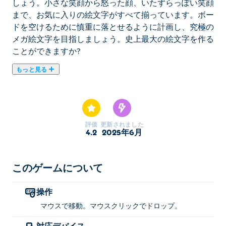
しょう。小さな笑顔から怒った顔、いたずらっぽい笑顔
まで、お気に入りの絵文字がすべて揃っています。ボー
ドを空けるために慎重に落とせるように計画し、究極の
メガ絵文字を目指しましょう。史上最大の絵文字を作る
ことができますか?
もっと見る
Emoji Dropper は、お気に入りの絵文字が主役のスイカ
ゲームです。絵文字ボールを戦略的に落として同じ絵文
字を結合し、より大きくてクレイジーな絵文字を作りま
しょう。小さな笑顔から怒った顔、いたずらっぽい笑顔
評価
更新されました
まで、お気に入りの絵文字がすべて揃っています。ボー
4.2
2025年6月
ドを空けるために慎重に落とせるように計画し、究極の
メガ絵文字を目指しましょう。史上最大の絵文字を作る
ことができますか?
このゲームについて
Emoji Dropper の遊び方は？
操作
マウスで移動。マウスクリックでドロップ。
マウスで絵文字ボールを動かし、クリックしてカップに
落としましょう。
対応デバイス